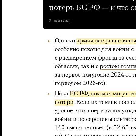
потерь ВС РФ — и что о
2 года назад
Однако
армия все равно испы
особенно пехоты для войны с 
с расширением фронта за сче
областях, так и с
ростом темпа
за первое полугодие 2024-го
периодом 2023-го).
Пока
ВС РФ, похоже, могут о
потери
. Если их темп в посл
уровне, что в первом полугод
войны и до середины сентябр
140 тысяч человек (и 52-65 т