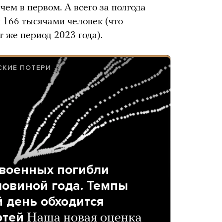
чем в первом. А всего за полгода
 166 тысячами человек (что
т же период 2023 года).
СКИЕ ПОТЕРИ
 военных погибли
оловиной года. Темпы
й день обходится
ртей
Наша новая оценка