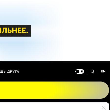
EN
ЩЬ ДРУГА