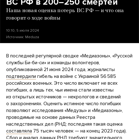
ВС РФ в 200–250 смертей
Наша новая оценка потерь ВС РФ — и что она
говорит о ходе войны
10:10, 5 июля 2024
Источник:
Meduza
В последней регулярной сводке «Медиазоны», «Русской
службы Би-би-си» и команды волонтеров,
опубликованной 21 июня 2024 года, журналисты
подтвердили
гибель на войне с Украиной 56 585
российских военных. Это число включает не всех
погибших, а лишь тех, чьи имена стали известны
из открытых источников — некрологов и сведений
о захоронениях. Оценить истинное число погибших
позволяют исследования «Медузы» и «Медиазоны»,
проводимые на основе данных Реестра
наследственных дел (РНД; последняя такая оценка
составляла
75 тысяч человек — на конец 2023 года).
Сбор и анализ данных РНД требуют значительного