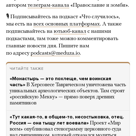
автором
телеграм-канала
«Православие и зомби».
🎙 Подписывайтесь на подкаст «Что случилось»,
мы есть на
всех основных платформах
. А также
подписывайтесь на
ютьюб-канал
с нашими
подкастами, там тоже можно комментировать
главные новости дня. Пишите нам
по адресу
podcasts@meduza.io
.
ЧИТАЙТЕ ТАКЖЕ
«Монастырь — это похлеще, чем воинская
часть»
В Херсонесе Таврическом уничтожена часть
уникальных археологических объектов. Там строят
«российскую Мекку» — прямо поверх древних
памятников
«Тут какая-то, в общем-то, несостыковка, отец.
Россия — она тыщу лет воевала»
Проект «Мир
всем» опубликовал стенограмму церковного суда
над священником, который отказался молиться