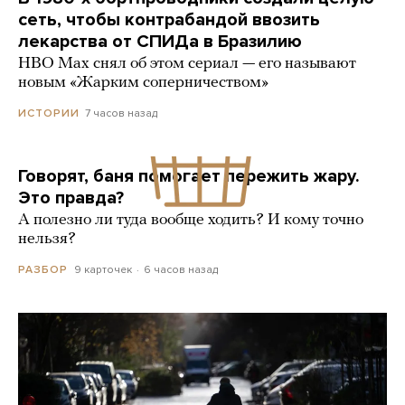
сеть, чтобы контрабандой ввозить
лекарства от СПИДа в Бразилию
HBO Max снял об этом сериал — его называют
новым «Жарким соперничеством»
7 часов назад
ИСТОРИИ
Говорят, баня помогает пережить жару.
Это правда?
А полезно ли туда вообще ходить? И кому точно
нельзя?
9 карточек
6 часов назад
РАЗБОР