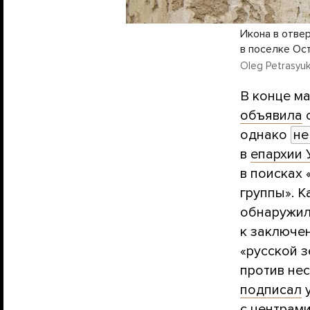
Икона в отве
в поселке Ос
Oleg Petrasyuk 
В конце ма
объявила
о
однако
не
в
епархии
в поисках
группы». К
обнаружил
к заключе
«русской з
против не
подписал
у
с центрами