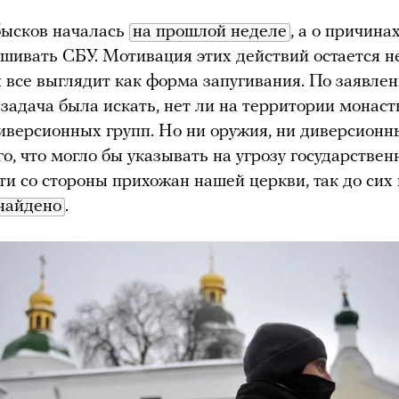
бысков началась
на прошлой неделе
, а о причина
шивать СБУ. Мотивация этих действий остается н
 все выглядит как форма запугивания. По заявле
 задача была искать, нет ли на территории монас
иверсионных групп. Но ни оружия, ни диверсионны
го, что могло бы указывать на угрозу государствен
ти со стороны прихожан нашей церкви, так до сих
найдено
.