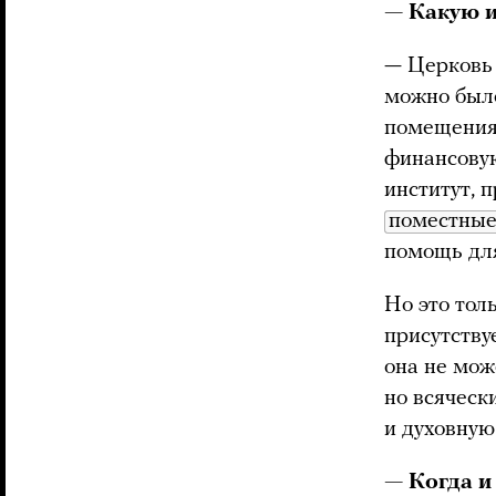
— Какую 
— Церковь 
можно было
помещениях
финансову
институт, 
поместные
помощь дл
Но это тол
присутствуе
она не мож
но всяческ
и духовную
— Когда и