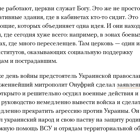
е работают, церкви служат Богу. Это же не просто
тивные здания, где в кабинетах кто-то сидит. Это 
ющие, которых объединяет одна идея. И они наход
, где сегодня хуже всего: например, в зонах боевы
ах, где много переселенцев. Там церковь — один 
нститутов, оказывающих социальную поддержку
цам и пострадавшим.
е день войны предстоятель Украинской правосла
лаженнейший митрополит Онуфрий сделал
заявлен
открыто и решительно осудил военные действия и
 руководство немедленно вывести войска и сделат
дленно прекратить агрессию против Украины. Он
л украинский народ и свою паству на защиту род
ожную помощь ВСУ и отрядам территориальной об