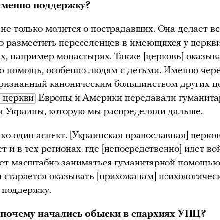
именно поддержку?
не только молится о пострадавших. Она делает вс
 разместить переселенцев в имеющихся у церкв
, например монастырях. Также [церковь] оказыв
ю помощь, особенно людям с детьми. Именно чер
признанный каноническим большинством других ц
 церкви
Европы и Америки передавали гуманит
я Украины, которую мы распределяли дальше.
ько один аспект. [Украинская православная] церко
т и в тех регионах, где [непосредственно] идет во
ет масштабно заниматься гуманитарной помощью
и старается оказывать [прихожанам] психологичес
 поддержку.
 почему начались обыски в епархиях УПЦ?