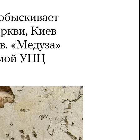
обыскивает
ркви, Киев
в. «Медуза»
амой УПЦ