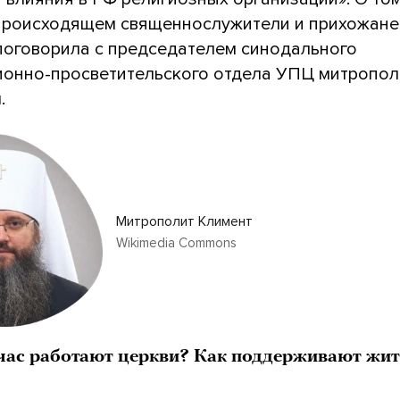
происходящем священнослужители и прихожане 
поговорила с председателем синодального
онно-просветительского отдела УПЦ митропо
.
Митрополит Климент
Wikimedia Commons
час работают церкви? Как поддерживают жи