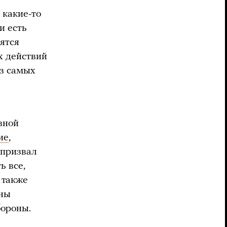
 какие-то
и есть
ятся
х действий
из самых
вной
ие
,
 призвал
ь все,
 также
ины
ороны.