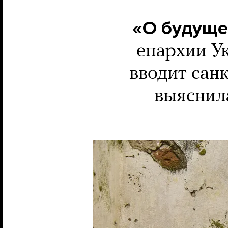
«О будуще
епархии У
вводит сан
выяснил