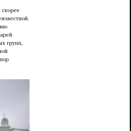
х скорее
еизвестной.
нию
тырей
х групп,
ной
 пор