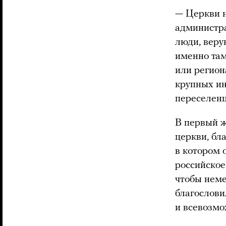
— Церкви н
администра
люди, веру
именно там
или регион
крупных и
переселен
В первый ж
церкви, б
в котором 
российское
чтобы неме
благослови
и всевозм