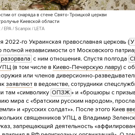
рстии от снаряда в стене Свято-Троицкой церкви
тролучье Киевской области
/ EPA / Scanpix / LETA
я 2022-го Украинская православная церковь (
У
 полной независимости от Московского патриа
 разорвала
с ним отношения. Спустя полгода
С
 УПЦ
(в том числе в
Киево-Печерскую лавру
) с 
 «оружия или членов диверсионно-разведывате
ак
заявляют
в ведомстве, сотрудники спецслуж
и там «символику
ОПЗЖ
» и «брошюры с призы
нию мира с «братским русским народом», просл
емли» и «русских солдат»». После этого Киев
вв
скольких священников УПЦ, а Владимир Зеленс
каз, запрещающий деятельность «аффилирова
 влияния в РФ религиозных организаций». О том