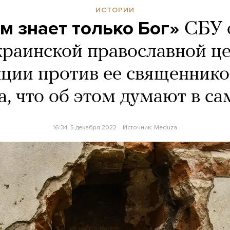
ИСТОРИИ
м знает только Бог»
СБУ 
краинской православной це
кции против ее священнико
а, что об этом думают в с
16:34, 5 декабря 2022
Источник:
Meduza