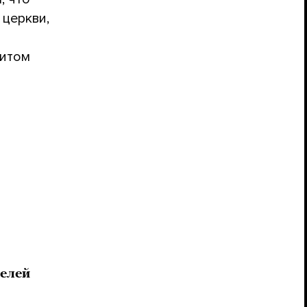
церкви,
литом
телей