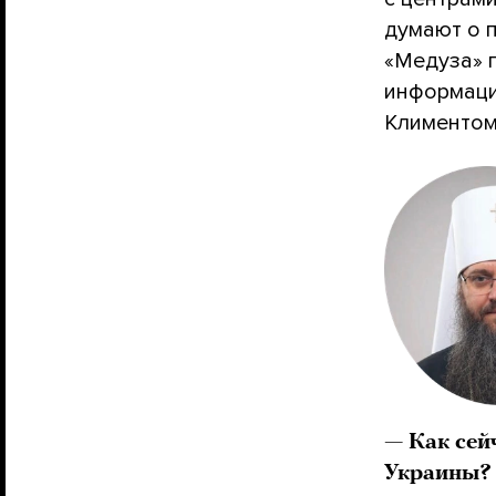
думают о 
«Медуза» 
информаци
Климентом
—
Как сей
Украины?