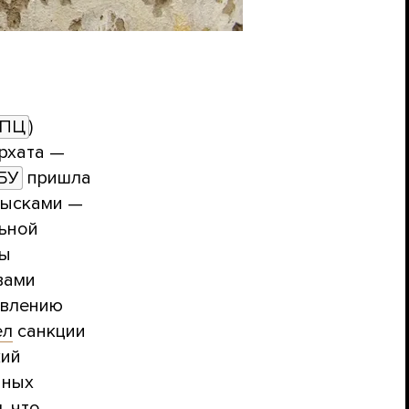
ПЦ
)
рхата —
БУ
пришла
обысками —
льной
бы
вами
авлению
ел
санкции
кий
нных
, что