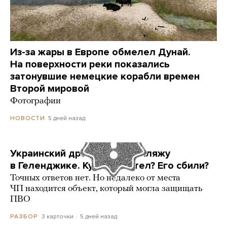
Из-за жары в Европе обмелел Дунай.
На поверхности реки показались
затонувшие немецкие корабли времен
Второй мировой
Фотографии
5 дней назад
НОВОСТИ
Украинский дрон попал по пляжу
в Геленджике. Куда он летел? Его сбили?
Точных ответов нет. Но недалеко от места
ЧП находится объект, который могла защищать
ПВО
3 карточки
5 дней назад
РАЗБОР