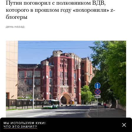
Путин поговорил с полковником ВДВ,
которого в прошлом году «похоронили» z-
блогеры
день назад
МЫ ИСПОЛЬЗУЕМ КУКИ!
Все лето градозащитники обсуждают
ЧТО ЭТО ЗНАЧИТ?