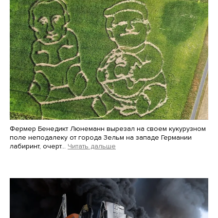
Фермер Бенедикт Люнеманн вырезал на своем кукурузном
поле неподалеку от города Зельм на западе Германии
лабиринт, очерт…
Читать дальше
Martin Meissner / AP / Scanpix / LETA