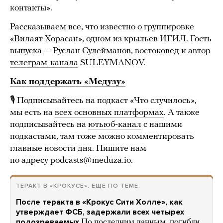
контакты».
Рассказываем все, что известно о группировке
«Вилаят Хорасан», одном из крыльев ИГИЛ. Гость
выпуска — Руслан Сулейманов, востоковед и автор
телеграм-канала
SULEYMANOV.
Как поддержать «Медузу»
🎙 Подписывайтесь на подкаст «Что случилось»,
мы есть на
всех основных платформах
. А также
подписывайтесь на
ютьюб-канал
с нашими
подкастами, там тоже можно комментировать
главные новости дня. Пишите нам
по адресу
podcasts@meduza.io
.
ТЕРАКТ В «КРОКУСЕ». ЕЩЕ ПО ТЕМЕ:
После теракта в «Крокус Сити Холле», как
утверждает ФСБ, задержали всех четырех
подозреваемых
По последним данным, погибли