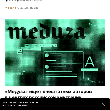
23 дня назад
МЕДУЗА
«Медуза» ищет внештатных авторов
в центрах российской эмиграции
МЫ ИСПОЛЬЗУЕМ КУКИ!
Если вы живете в Сербии, Грузии, Израиле
ЧТО ЭТО ЗНАЧИТ?
и других странах, где большое русскоязычное