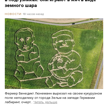
земного шара
18 часов назад
НОВОСТИ
Фермер Бенедикт Люнеманн вырезал на своем кукурузном
поле неподалеку от города Зельм на западе Германии
лабиринт, очерт…
Читать дальше
Martin Meissner / AP / Scanpix / LETA