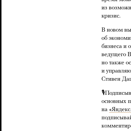
из возможн
кризис.
В новом вы
об экономи
бизнеса и 
ведущего В
но также 
и управляю
Стивен Да
🎙Подписыв
основных 
на
«Яндекс
подписыва
комментиро