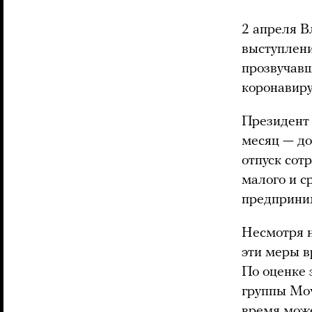
2 апреля 
выступлени
прозвучав
коронавиру
Президент 
месяц — до
отпуск сот
малого и с
предприним
Несмотря н
эти меры в
По оценке 
группы Mov
время може