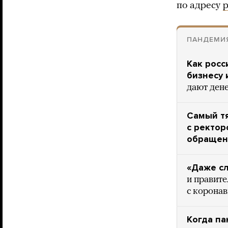
по адресу
p
ПАНДЕМИ
Как росс
бизнесу 
дают дене
Самый тя
с ректо
обращен
«Даже сл
и правите
с корона
Когда па