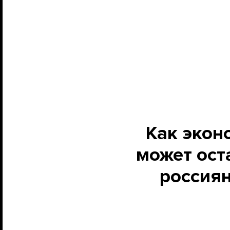
Как экон
может ост
россиян