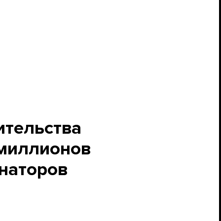
ительства
 миллионов
рнаторов