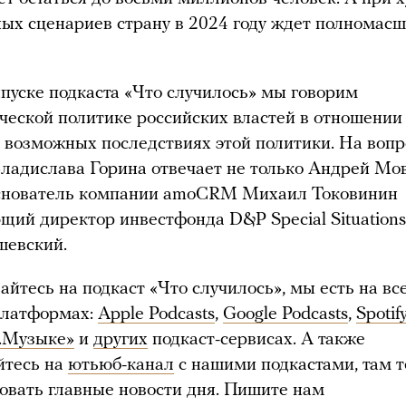
ых сценариев страну в 2024 году ждет полномас
пуске подкаста «Что случилось» мы говорим
ческой политике российских властей в отношении
о возможных последствиях этой политики. На воп
ладислава Горина отвечает не только Андрей Мов
основатель компании amoCRM Михаил Токовинин
щий директор инвестфонда D&P Special Situation
шевский.
айтесь на подкаст «Что случилось», мы есть на вс
платформах:
Apple Podcasts
,
Google Podcasts
,
Spotif
.Музыке»
и
других
подкаст-сервисах. А также
йтесь на
ютьюб-канал
с нашими подкастами, там 
вать главные новости дня. Пишите нам