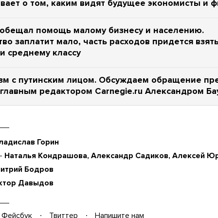
вает о том, каким видят будущее экономисты и 
ообещал помощь малому бизнесу и населению.
тво заплатит мало, часть расходов придется взят
и среднему классу
зм с путинским лицом. Обсуждаем обращение пр
 главным редактором Carnegie.ru Александром Б
ладислав Горин
—
Наталья Кондрашова, Александр Садиков, Алексей Ю
итрий Бодров
ктор Давыдов
Фейсбук
Твиттер
Напишите нам