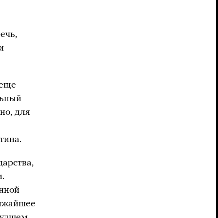
ечь,
и
 еще
льный
но, для
тина.
дарства,
.
онной
лижайшее
худшем