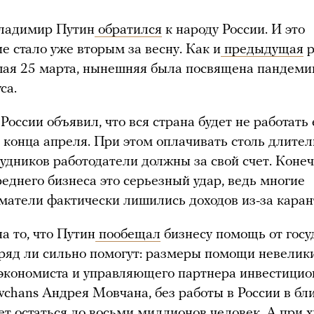
Владимир Путин
обратился
к народу России. И это
е стало уже вторым за весну. Как и
предыдущая
р
шая 25 марта, нынешняя была посвящена пандеми
са.
России объявил, что вся страна будет не работать
 конца апреля. При этом оплачивать столь длите
рудников работодатели должны за свой счет. Конеч
реднего бизнеса это серьезный удар, ведь многие
атели фактически лишились доходов из-за каран
а то, что Путин
пообещал
бизнесу помощь от госу
ряд ли сильно помогут: размеры помощи невелики
экономиста и управляющего партнера инвестици
chans Андрея Мовчана, без работы в России в б
т остаться до восьми миллионов человек. А при 