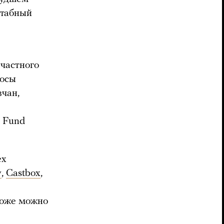
штабный
 частного
росы
чан,
s Fund
ех
y
,
Castbox
,
тоже можно