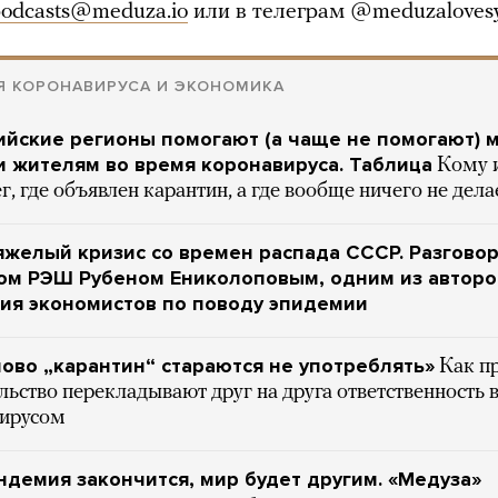
odcasts@meduza.io
или в телеграм @meduzalovesy
Я КОРОНАВИРУСА И ЭКОНОМИКА
ийские регионы помогают (а чаще не помогают) 
и жителям во время коронавируса. Таблица
Кому 
г, где объявлен карантин, а где вообще ничего не дела
желый кризис со времен распада СССР. Разгово
ром РЭШ Рубеном Ениколоповым, одним из авторо
ия экономистов по поводу эпидемии
ово „карантин“ стараются не употреблять»
Как п
льство перекладывают друг на друга ответственность 
вирусом
ндемия закончится, мир будет другим. «Медуза»