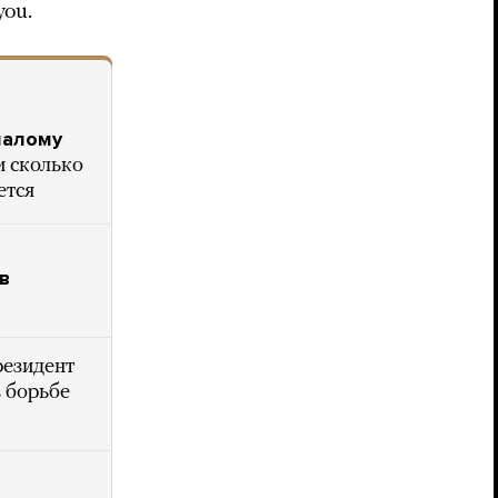
ou.
малому
и сколько
ется
р
в
резидент
в борьбе