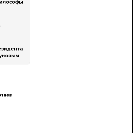
философы
ь
езидента
ауновым
ртаев