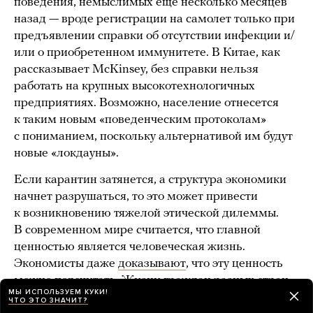
поведения, немыслимых еще несколько месяцев
назад — вроде регистрации на самолет только при
предъявлении справки об отсутствии инфекции и/
или о приобретенном иммунитете. В Китае, как
рассказывает McKinsey, без справки нельзя
работать на крупных высокотехнологичных
предприятиях. Возможно, население отнесется
к таким новым «поведенческим протоколам»
с пониманием, поскольку альтернативой им будут
новые «локдауны».
Если карантин затянется, а структура экономики
начнет разрушаться, то это может привести
к возникновению тяжелой этической дилеммы.
В современном мире считается, что главной
ценностью является человеческая жизнь.
Экономисты даже
доказывают
, что эту ценность
можно подсчитать. Жизни граждан разных стран
МЫ ИСПОЛЬЗУЕМ КУКИ!
и разных возрастов «стоят» неодинаково. Но даже
ЧТО ЭТО ЗНАЧИТ?