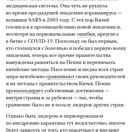
медицинская система. Она чуть не рухнула
во время предыдущей эпидемии коронавируса —
вспышки SARS в 2003 году. С тех пор Китай
готовился к противодействию новой эпидемии и,
несмотря на первоначальные
ошибки
, преуспел
в битве с COVID-19. Поскольку он был первым,
кто столкнулся с болезнью и победил первую волну
эпидемии, теперь все прочие правительства
вынуждены равняться на Пекин и перенимать
китайские методы. Население и медиа всех стран
мира неизбежно
сравнивают
своих руководителей
и их методы с правительством Китая. Пекин
пропагандирует
собственные достижения —
внутри страны и за рубежом — так, чтобы
сравнение было не в пользу лидеров других стран.
Однако быть лидером и первопроходцем
по внедрению карантина тут недостаточно, многое
будет зависеть от того, кто придумает и внедрит