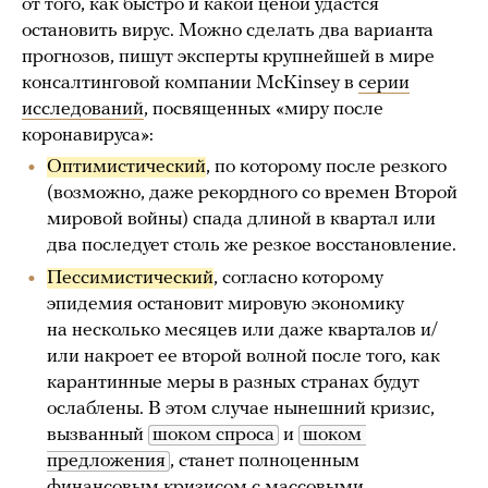
от того, как быстро и какой ценой удастся
остановить вирус. Можно сделать два варианта
прогнозов, пишут эксперты крупнейшей в мире
консалтинговой компании McKinsey в
серии
исследований
, посвященных «миру после
коронавируса»:
Оптимистический
, по которому после резкого
(возможно, даже рекордного со времен Второй
мировой войны) спада длиной в квартал или
два последует столь же резкое восстановление.
Пессимистический
, согласно которому
эпидемия остановит мировую экономику
на несколько месяцев или даже кварталов и/
или накроет ее второй волной после того, как
карантинные меры в разных странах будут
ослаблены. В этом случае нынешний кризис,
вызванный
шоком спроса
и
шоком 
предложения
, станет полноценным
финансовым кризисом с массовыми