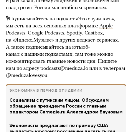
и рассказал, почему эпидемия и экономический
спад грозят России масштабным кризисом.
🎙Подписывайтесь на подкаст «Что случилось»,
мы есть на всех основных платформах:
Apple
Podcasts
,
Google Podcasts
,
Spotify
,
Castbox
,
на
«Яндекс.Музыке»
и
других
подкаст-сервисах.
А также подписывайтесь на
ютьюб-
канал
с нашими подкастами, там тоже можно
комментировать главные новости дня. Пишите
нам по адресу
podcasts@meduza.io
или в телеграм
@meduzalovesyou.
ЭКОНОМИКА В ПЕРИОД ЭПИДЕМИИ
Социализм с путинским лицом. Обсуждаем
обращение президента России с главным
редактором Carnegie.ru Александром Бауновым
Экономисты предлагают по примеру США
выплатить каждому россиянину десять тысяч