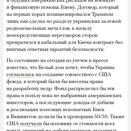
и будущих американских расходов на военную
и финансовую помощь Киеву. Договор, который
на первых порах позиционировался Трампом
лишь как сделка по разделу украинских залежей
редкоземельных металлов, к началу
непосредственных переговоров сторон
превратился в кабальный для Киева контракт без
внятных ответных гарантий безопасности.
По состоянию на сегодня из утечек в прессе
известно, что Белый дом хочет, чтобы Украина
согласилась
на создание совместного с США
фонда, в который были бы внесены права
на разработку недр. Фонд распределял бы эти
права в пользу пока не выбранных американских
инвесторов, а последующие доходы от добычи
и реализации полезных ископаемых Киев
и Вашингтон делили бы в пропорции 50/50. Также
США
получали
бы половину от стоимости всех
новых лицензий на добычу ресурсов, выданных