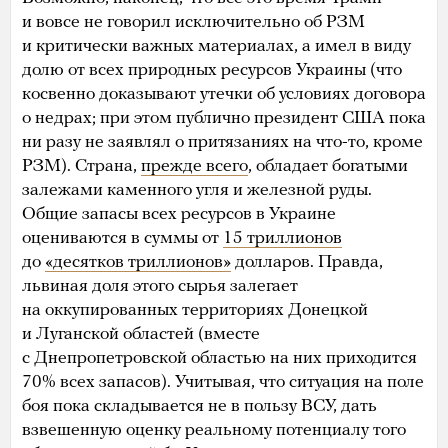
и вовсе не говорил исключительно об РЗМ
и критически важных материалах, а имел в виду
долю от всех природных ресурсов Украины (что
косвенно доказывают утечки об условиях договора
о недрах; при этом публично президент США пока
ни разу не заявлял о притязаниях на что-то, кроме
РЗМ). Страна,
прежде всего
, обладает богатыми
залежами каменного угля и железной руды.
Общие запасы всех ресурсов в Украине
оцениваются в суммы от
15 триллионов
до
«десятков триллионов»
долларов. Правда,
львиная доля этого сырья залегает
на оккупированных территориях Донецкой
и Луганской областей (вместе
с Днепропетровской областью на них приходится
70% всех запасов). Учитывая, что ситуация на поле
боя пока складывается не в пользу ВСУ, дать
взвешенную оценку реальному потенциалу того