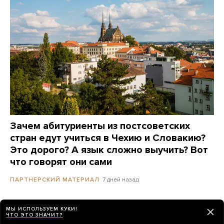
Зачем абитуриенты из постсоветских
стран едут учиться в Чехию и Словакию?
Это дорого? А язык сложно выучить? Вот
что говорят они сами
7 дней назад
ПАРТНЕРСКИЙ МАТЕРИАЛ
Полиция Сеула провела обыски в штаб-
МЫ ИСПОЛЬЗУЕМ КУКИ!
ЧТО ЭТО ЗНАЧИТ?
квартире Starbucks. Компания находится