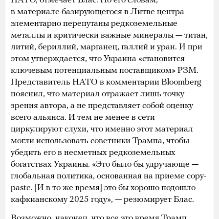
НАТО, отмечает Блас. По его словам,
в материале базирующегося в Литве центра
элементарно перепутаны редкоземельные
металлы и критически важные минералы — титан,
литий, бериллий, марганец, галлий и уран. И при
этом утверждается, что Украина «становится
ключевым потенциальным поставщиком» РЗМ.
Представитель НАТО в комментарии Bloomberg
пояснил, что материал отражает лишь точку
зрения автора, а не представляет собой оценку
всего альянса. И тем не менее в сети
циркулируют слухи, что именно этот материал
могли использовать советники Трампа, чтобы
убедить его в несметных редкоземельных
богатствах Украины. «Это было бы удручающе —
глобальная политика, основанная на приеме copy-
paste. [И в то же время] это бы хорошо подошло
кафкианскому 2025 году», — резюмирует Блас.
Возможно, наконец, что все это время Трамп