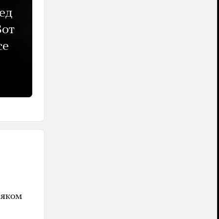
ед
Вот
се
сяком