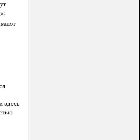
ут
»;
имают
ся
и здесь
остью