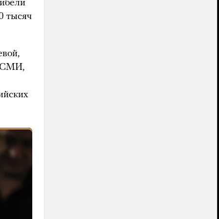
гибели
0 тысяч
вой,
е СМИ,
сийских