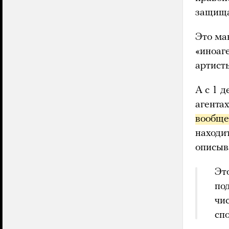
защища
Это ма
«иноаге
артист
А с 1 д
агента
вообще
находи
описыв
Эт
по
чи
сп