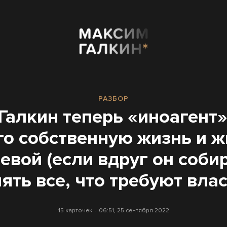
РАЗБОР
Галкин теперь «иноагент».
го собственную жизнь и 
евой (если вдруг он соби
ять все, что требуют влас
15 карточек
06:51, 25 сентября 2022