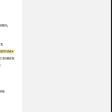
нно,
ых
нтом» 
человек
е
ом