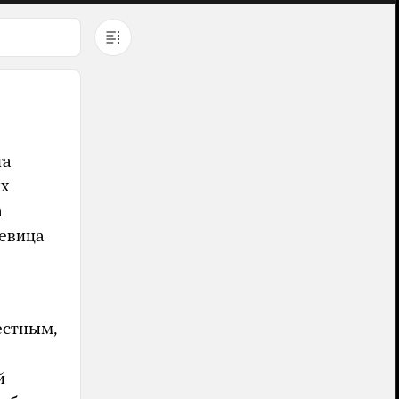
та
их
а
певица
естным,
й