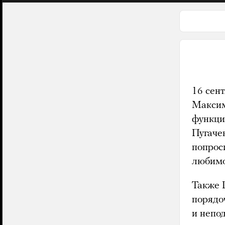
16 сен
Максим
функци
Пугаче
попрос
любимо
Также 
порядо
и непо