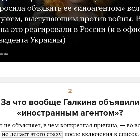
росила объявить ее «иноагентом» всл
мужем, выступающим против войны. 
 на это реагировали в России (и в офи
зидента Украины)
назад
2
За что вообще Галкина объявили
«иностранным агентом»?
 не объясняет, в чем конкретная причина, — во в
,
не делает этого сразу
после включения в список.