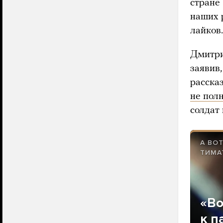
стране
наших 
лайков.
Дмитр
заявив
расска
не пол
солдат 
А ВО
ТИМА
«Во
к п