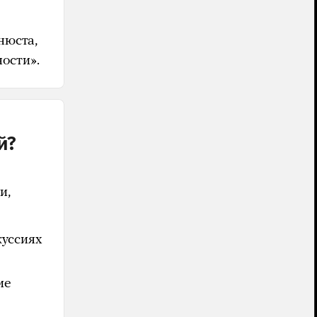
нюста,
ости».
й?
и,
куссиях
ие