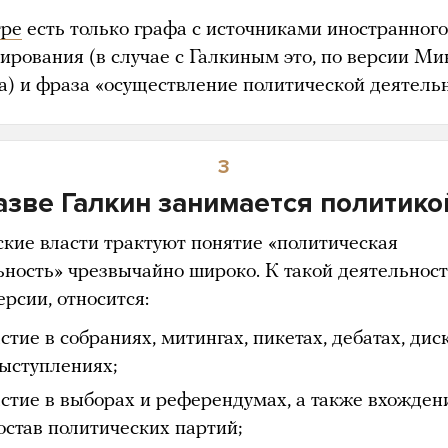
тре
есть только графа с источниками иностранного
ирования (в случае с Галкиным это, по версии Ми
а) и фраза «осуществление политической деятельн
3
азве Галкин занимается политико
ские власти трактуют понятие «политическая
ьность» чрезвычайно широко. К такой деятельност
ерсии, относится:
стие в собраниях, митингах, пикетах, дебатах, дис
выступлениях;
астие в выборах и референдумах, а также вхожден
остав политических партий;