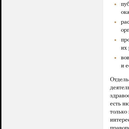
пу
ока
ра
орг
пр
их 
во
и 
Отдель
деятель
здраво
есть ню
только
интере
правоп