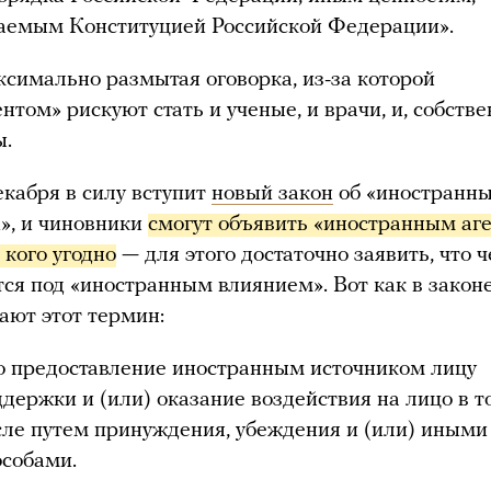
емым Конституцией Российской Федерации».
ксимально размытая оговорка, из-за которой
нтом» рискуют стать и ученые, и врачи, и, собстве
ы.
екабря в силу вступит
новый закон
об «иностранн
х», и чиновники
смогут объявить «иностранным аге
 кого угодно
— для этого достаточно заявить, что 
тся под «иностранным влиянием». Вот как в закон
ают этот термин:
о предоставление иностранным источником лицу
ддержки и (или) оказание воздействия на лицо в т
сле путем принуждения, убеждения и (или) иными
особами.