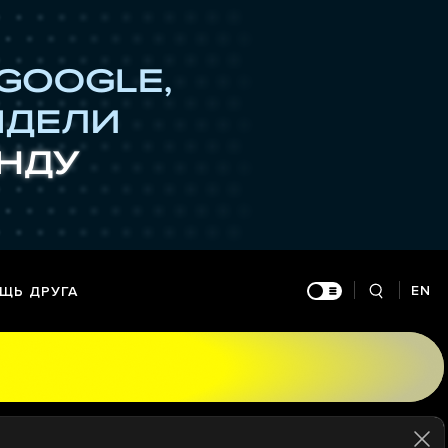
EN
ЩЬ ДРУГА