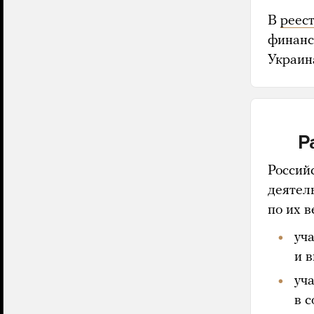
В
реес
финанс
Украин
Р
Россий
деятел
по их в
уча
и 
уч
в с