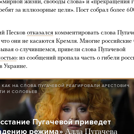
 «мирной жизни, свободы слова» и «прекращения 
ребят за иллюзорные цели». Пост собрал более 60
ий Песков
отказался
комментировать слова Пугаче
, что они не касаются Кремля. Многие российски
зывая о случившемся, привели слова Пугачевой
ностью
: из сообщений пропала часть о гибели рос
в Украине.
Т КАК НА СЛОВА ПУГАЧЕВОЙ РЕАГИРОВАЛИ АРЕСТОВИЧ,
ТИ И СОЛОВЬЕВ
сстание Пугачевой приведет
адению режима»
Алла Пугачева