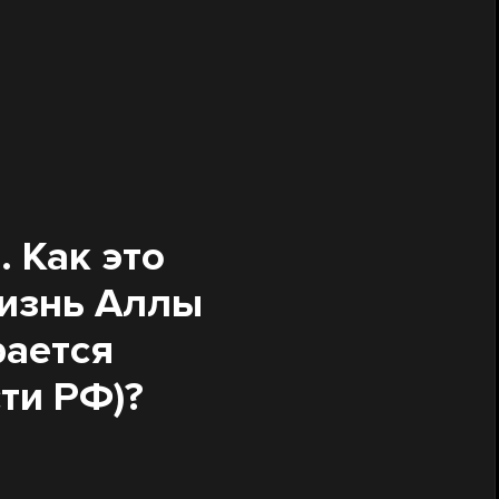
 Как это
жизнь Аллы
рается
ти РФ)?