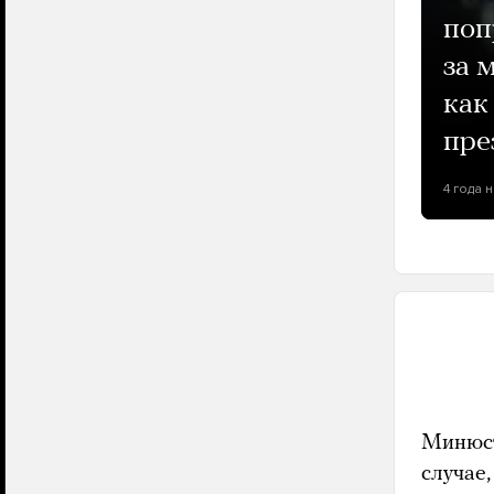
поп
за 
как
пре
4 года 
Минюст
случае