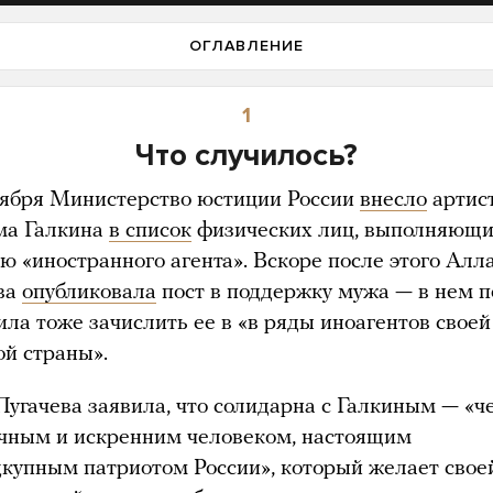
ОГЛАВЛЕНИЕ
1
Что случилось?
тября Министерство юстиции России
внесло
артис
а Галкина
в список
физических лиц, выполняющ
ю «иностранного агента». Вскоре после этого Алл
ва
опубликовала
пост в поддержку мужа — в нем 
ила тоже зачислить ее в «в ряды иноагентов своей
й страны».
Пугачева заявила, что солидарна с Галкиным — «ч
чным и искренним человеком, настоящим
дкупным патриотом России», который желает свое