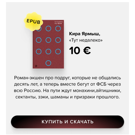
Кира Ярмыш, «Тут недалеко»