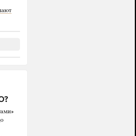
нают
О?
тами»
цо