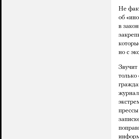
Не фак
об «ин
в зако
закреп
которы
но с э
Звучит 
только
гражда
журнал
экстре
прессы
записк
поправ
информ