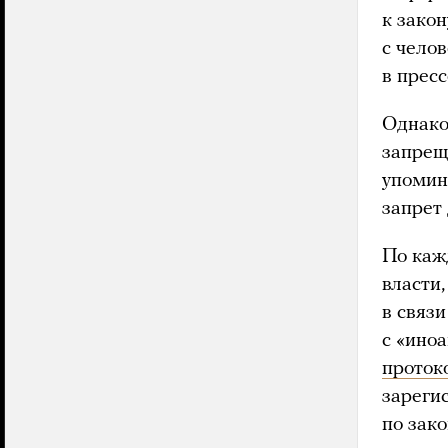
к закон
с чело
в пресс
Однако
запрещ
упомина
запрет
По каж
власти
в связ
с «ино
проток
зареги
по зак