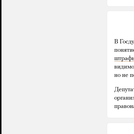
В Госд
поняти
штраф
видимос
но не п
Депута
органи
правон