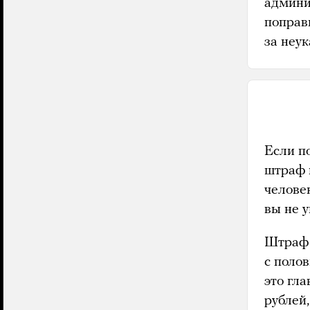
админи
поправ
за неук
Если п
штраф 
челове
вы не у
Штраф з
с поло
это гл
рублей,