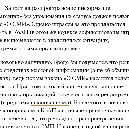
т. Запрет на распространение информации
оагентах» без упоминания их статуса должен появи
не «О СМИ». Однако штрафы за это предлагается
ить в КоАП (в этом же кодексе зафиксированы шт
е выписываются в аналогичных ситуациях,
кстремистскими организациями).
довольно запутанно. Вроде бы получается, что реч
 о средствах массовой информации (а не об обычн
нах), ведь нормы закона «О СМИ»
касаются
тольк
истов. При этом похожий запрет на упоминание
мистских организаций тоже в основном регулирует
 (с редкими
исключениями
). Более того, в поясни
е к поправкам в КоАП и в отзыве правительства н
ки отмечается, что речь идет о распространении
ации именно в СМИ. Наконец, в одной из поправ