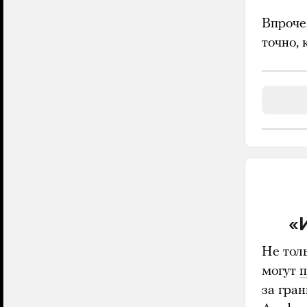
Впроче
точно, 
«
Не толь
могут
за гра