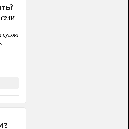
ать?
», СМИ
х судом
, —
И?