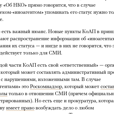
у «Об НКО» прямо говорится, что в случае
веком-«иноагентом» упоминать его статус нужно то
е.
 есть важный нюанс. Новые пункты КоАП в прин
ают распространение информации об «иноагентах
ния их статуса — и нигде в них не говорится, что 
 действует только для СМИ.
дой части КоАП есть свой «ответственный» — орг
, который может составлять административный пр
и с нарушениями, изложенными там. В случае
агентами» это
Роскомнадзор
, который может
соста
олы
только в отношении СМИ (причем официальн
стрированных). Но есть еще и прокуратура, котора
ону
имеет право
возбуждать дело о любом