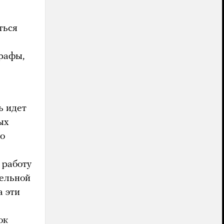
ться
рафы,
ь идет
ых
о
 работу
тельной
а эти
ок