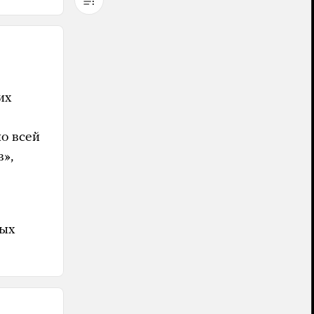
их
е
по всей
в»,
ных