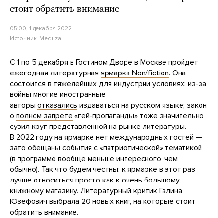
стоит обратить внимание
05:00, 1 декабря 2022
Источник:
Meduza
С 1 по 5 декабря в Гостином Дворе в Москве пройдет
ежегодная литературная
ярмарка Non/fiction
. Она
состоится в тяжелейших для индустрии условиях: из-за
войны многие иностранные
авторы
отказались
издаваться на русском языке; закон
о
полном запрете
«гей-пропаганды» тоже значительно
сузил круг представленной на рынке литературы.
В 2022 году на ярмарке нет международных гостей —
зато обещаны события с «патриотической» тематикой
(в программе вообще меньше интересного, чем
обычно). Так что будем честны: к ярмарке в этот раз
лучше относиться просто как к очень большому
книжному магазину. Литературный критик Галина
Юзефович выбрала 20 новых книг, на которые стоит
обратить внимание.