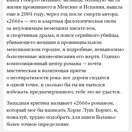
книга Роберто Боланьо, чилийца, большую часть
жизни прожившего в Мексике и Испании, вышла
еще в 2004 году, через год после смерти автора.
«2666» — это и азартная филологическая охота
за неуловимым немецким писателем,
и спортивная драма, и поиск серийного убийцы,
убивающего женщин в провинциальном
мексиканском городке, и подробные, невыносимо
болезненные жизнеописания его жертв. Однако
композиционный центр романа — почти
мистическая и волнующая притча
о неотвратимости рока: все дороги сходятся
в одной точке, и сколько бы ты ни пытался
избежать предначертанного, тебе это не удастся.
Западная критика называет «2666» романом,
который мог бы написать Хорхе Луис Борхес, и,
пожалуй, трудно подобрать для книги Боланьо
более точное определение.