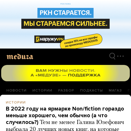
Перейти
к
материалам
НОВОСТИ
ИСТОРИИ
РАЗБОР
ПОДКАСТЫ
МАГАЗ
П
ИСТОРИИ
В 2022 году на ярмарке Non/fiction гораздо
меньше хорошего, чем обычно (а что
случилось?)
Тем не менее Галина Юзефович
выбрала 20 лучших новых книг, на которые