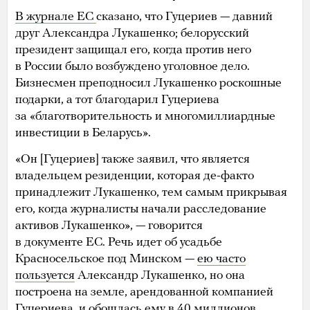
В журнале ЕС
сказано, что Гуцериев — давний
друг Александра Лукашенко; белорусский
президент защищал его, когда против него
в России было возбуждено уголовное дело.
Бизнесмен преподносил Лукашенко роскошные
подарки, а тот благодарил Гуцериева
за «благотворительность и многомиллиардные
инвестиции в Беларусь».
«Он [Гуцериев] также заявил, что является
владельцем резиденции, которая де-факто
принадлежит Лукашенко, тем самым прикрывая
его, когда журналисты начали расследование
активов Лукашенко», — говорится
в документе ЕС. Речь идет об усадьбе
Красносельское под Минском —
ею часто
пользуется
Александр Лукашенко, но она
построена на земле, арендованной компанией
Гуцериева, и обошлась ему в 40 миллионов