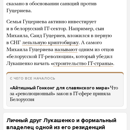
сказано в обосновании санкций против
Гуцериева.
Семья Гуцериева активно инвестирует
и в белорусский IT-сектор. Например, сын
Михаила, Саид Гуцериев, вложился в первую
в СНГ
легальную криптобиржу
. А самого
Михаила Гуцериева
называют
одним из отцов
«белорусской IT-революции», который убедил
Лукашенко начать «
строительство IT-страны»
.
С ЧЕГО ВСЕ НАЧАЛОСЬ
«Айтишный Гонконг для славянского мира»
Что
за «революционный» закон в IT-сфере приняла
Белоруссия
Личный друг Лукашенко и формальный
владелец одной из его резиденций