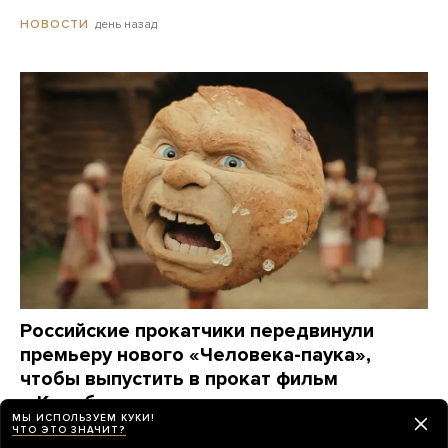
день назад
НОВОСТИ
Российские прокатчики передвинули
премьеру нового «Человека-паука»,
чтобы выпустить в прокат фильм
о Колобке
МЫ ИСПОЛЬЗУЕМ КУКИ!
Зрители обрушили его рейтинг еще до премьеры.
ЧТО ЭТО ЗНАЧИТ?