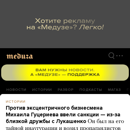
Перейти
к
материалам
НОВОСТИ
ИСТОРИИ
РАЗБОР
ПОДКАСТЫ
МАГАЗ
П
ИСТОРИИ
Против эксцентричного бизнесмена
Михаила Гуцериева ввели санкции — из-за
близкой дружбы с Лукашенко
Он был на его
тайной инаугурации и возил пропагандистов