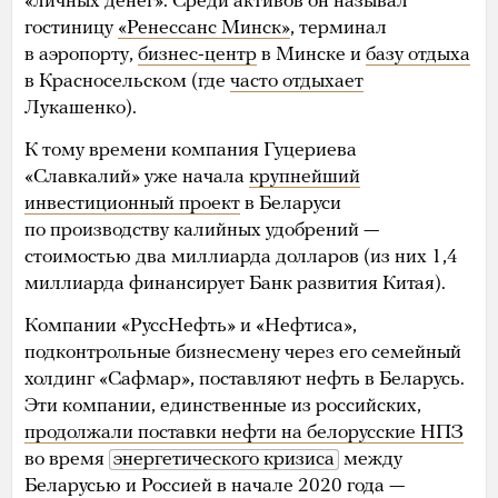
«личных денег». Среди активов он называл
гостиницу
«Ренессанс Минск»
, терминал
в аэропорту,
бизнес-центр
в Минске и
базу отдыха
в Красносельском (где
часто отдыхает
Лукашенко).
К тому времени компания Гуцериева
«Славкалий» уже начала
крупнейший
инвестиционный проект
в Беларуси
по производству калийных удобрений —
стоимостью два миллиарда долларов (из них 1,4
миллиарда финансирует Банк развития Китая).
Компании «РуссНефть» и «Нефтиса»,
подконтрольные бизнесмену через его семейный
холдинг «Сафмар», поставляют нефть в Беларусь.
Эти компании, единственные из российских,
продолжали поставки нефти на белорусские НПЗ
во время
энергетического кризиса
между
Беларусью и Россией в начале 2020 года —