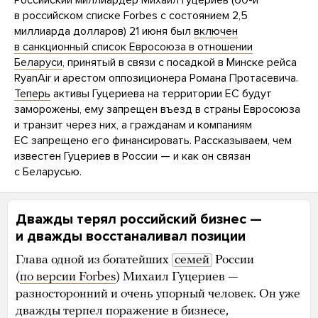
Российский миллиардер Михаил Гуцериев (60-й
в российском списке Forbes с состоянием 2,5
миллиарда долларов) 21 июня был
включен
в санкционный список Евросоюза в отношении
Беларуси
, принятый в связи с посадкой в Минске рейса
RyanAir и арестом оппозиционера Романа Протасевича.
Теперь
активы Гуцериева на территории ЕС будут
заморожены, ему запрещен въезд в страны Евросоюза
и транзит через них, а гражданам и компаниям
ЕС запрещено его финансировать. Рассказываем, чем
известен Гуцериев в России — и как он связан
с Беларусью.
Дважды терял российский бизнес —
и дважды восстаналивал позиции
Глава одной из богатейших
семей
России
(
по версии Forbes
) Михаил Гуцериев —
разносторонний и очень упорный человек. Он уже
дважды терпел поражение в бизнесе,