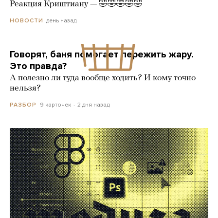
Реакция Криштиану — 🤣🤣🤣🤣🤣
день назад
НОВОСТИ
Говорят, баня помогает пережить жару.
Это правда?
А полезно ли туда вообще ходить? И кому точно
нельзя?
9 карточек
2 дня назад
РАЗБОР