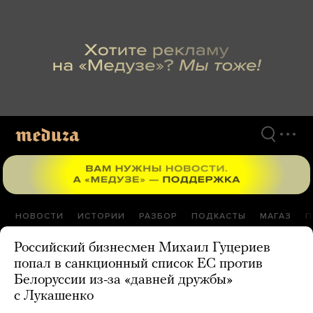
Перейти
к
материалам
НОВОСТИ
ИСТОРИИ
РАЗБОР
ПОДКАСТЫ
МАГАЗ
П
Российский бизнесмен Михаил Гуцериев
попал в санкционный список ЕС против
Белоруссии из-за «давней дружбы»
с Лукашенко