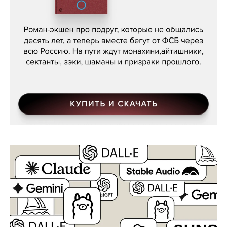
Кира Ярмыш, «Тут недалеко»