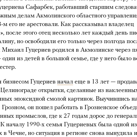
уцериева Сафарбек, работавший старшим следов
важным делам Акмолинского областного управлен
8-м его не арестовали. Как рассказывал владелец
», после этого отец несколько лет каждый день п
лину, но освободили его только через полгода по
 Михаил Гуцериев родился в Акмолинске через пя
— один из детей в большой семье, где у него было 
естер.
я бизнесом Гуцериев
начал
еще в 13 лет — продав
 Целинограде открытки, сделанные из наклеенны
нных эпоксидной смолой картинок. Выучившись н
в Грозном, он пошел работать в Грозненское объе
нных промыслов, где к 27 годам дорос до генерал
 К началу 1990-х семья Гуцериевых была одной и
 в Чечне, но ситуация в регионе снова вынудила 