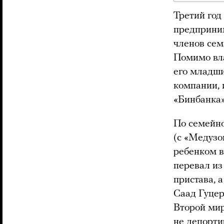
Третий год
предприним
членов сем
Помимо вл
его младши
компании, 
«Бинбанка»
По семейно
(с «Медузо
ребенком в
перевал из
пристава, 
Саад Гуцер
Второй мир
не депорти