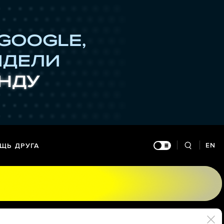
EN
ЩЬ ДРУГА