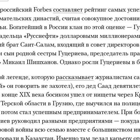
 российский Forbes
составляет
рейтинг самых усп
ательских династий, считая совокупное достояни
ьи. Богатейший в России клан по этой оценке — Г
адельца «Русснефти» долларовыми миллионерам
й брат Саит-Салам, входящий в совет директоров
и сын родной сестры Гуцериева, председатель пр
 Микаил Шишханов. Однако росли Гуцериевы в б
й легенде, которую
рассказывает
журналистам са
й» он говорить не захотел), его дед Саад девятил
 конце XIX века босиком ушел от нищеты через 
 Терской области в Грузию, где выучился на полиц
а потом стал успешным предпринимателем. При б
иев руководил разными предприятиями — покуда
овой войны всю семью вместе с большинством и
ровали в Казахстан. Именно там делал карьеру от