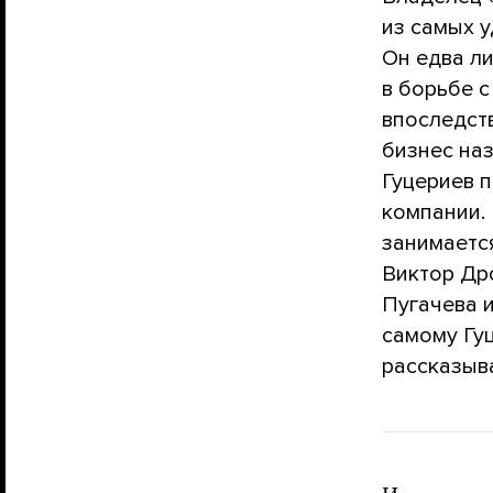
из самых 
Он едва ли
в борьбе с
впоследств
бизнес на
Гуцериев 
компании. 
занимается
Виктор Др
Пугачева и
самому Гу
рассказыв