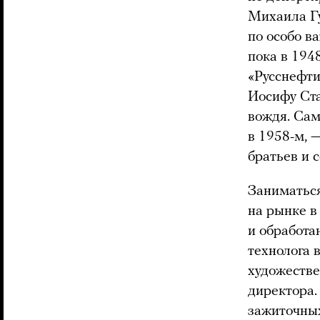
Михаила Г
по особо 
пока в 194
«Русснефти
Иосифу Ста
вождя. Сам
в 1958-м, 
братьев и с
Заниматьс
на рынке в
и обработа
технолога 
художестве
директора.
зажиточных