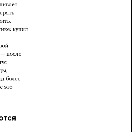
енивает
терять
жить.
нке: купил
вой
 — после
тус
ды,
од более
с это
ются