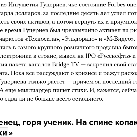
из Ингушетии Гуцериев, чье состояние Forbes оц
иарда долларов, за последние десять лет успел по
сть своих активов, а потом вернуть их и приумно
е время Гуцериев был чрезвычайно активен на ры
маркетов «Техносила», «Эльдорадо» и «М-Видео»,
ись в самого крупного розничного продавца быто
электроники в стране, вывел на IPO «Русснефть» и
ия пакета каналов Bridge TV — закрепил свой ста
та. Пока все рассуждают о кризисе и режут расхо
Гуцериева только растет — причем за последний г
 А еще миллиардер пишет стихи. И, кажется, сейча
о едва ли не больше всего остального.
нец, горя ученик. На спине копа
ки
»