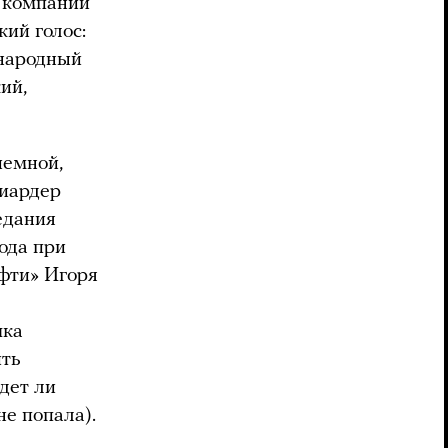
й компании
кий голос:
 народный
ий,
иемной,
лиардер
едания
ода при
фти» Игоря
чка
ить
дет ли
не попала).