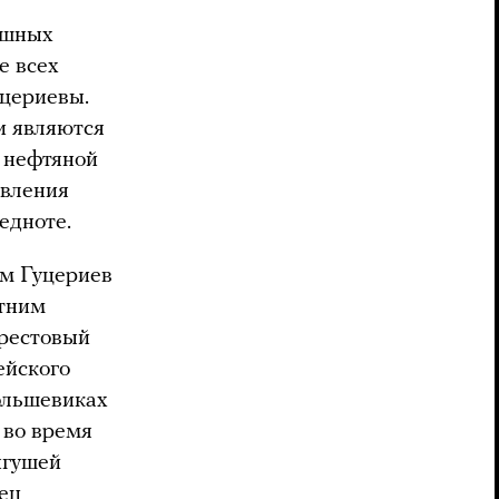
ешных
е всех
уцериевы.
и являются
 нефтяной
авления
едноте.
м Гуцериев
етним
Крестовый
ейского
ольшевиках
 во время
нгушей
ец