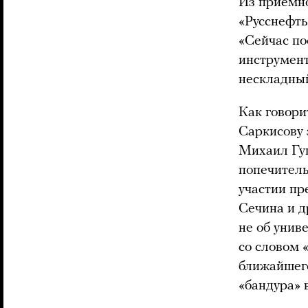
Из приемно
«Русснефть
«Сейчас по
инструмент
нескладный
Как говори
Саркисову 
Михаил Гуц
попечитель
участии пр
Сечина и д
не об унив
со словом 
ближайшего
«бандура» 