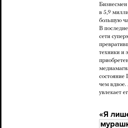
Бизнесмен 
в 5,9 милл
большую ча
В последне
сети супер
превративш
техники и 
приобретен
медиамагна
состояние 
чем вдвое.
увлекает ег
«Я лише
мураш