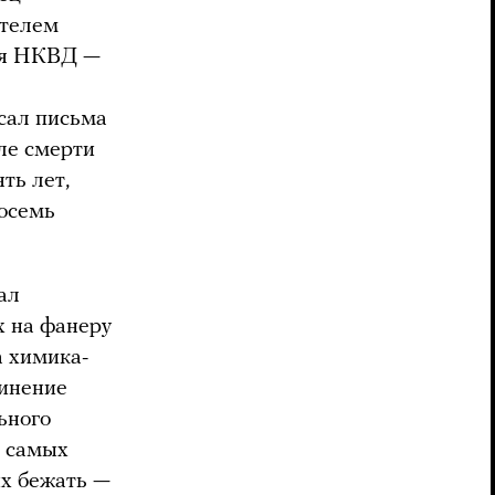
ателем
ия НКВД —
исал письма
сле смерти
ть лет,
восемь
ал
х на фанеру
а химика-
динение
ьного
з самых
их бежать —