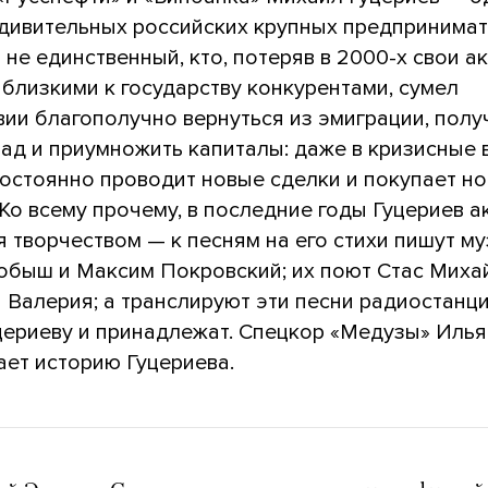
удивительных российских крупных предпринимат
 не единственный, кто, потеряв в 2000-х свои а
 близкими к государству конкурентами, сумел
ии благополучно вернуться из эмиграции, полу
зад и приумножить капиталы: даже в кризисные
постоянно проводит новые сделки и покупает н
Ко всему прочему, в последние годы Гуцериев а
 творчеством — к песням на его стихи пишут м
обыш и Максим Покровский; их поют Стас Миха
 Валерия; а транслируют эти песни радиостанц
цериеву и принадлежат. Спецкор «Медузы» Илья
ает историю Гуцериева.