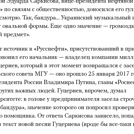
й Эдуарда Саркисова, вице-президента нефтяно
» по связям с общественностью, доносился его гул
смотрю. Так, бандура… Украинский музыкальный
 овальной формы. Еще одно значение — громоздк
 предмет».
т источник в «Русснефти», присутствовавший в пр
звонил его начальник — владелец компании мил
ериев, который в этот момент возвращался с зас
ского совета МГУ — оно прошло 25 января 2017 г
езидента России Владимира Путина, главы «Росне
ругих важных людей. Гуцериев, впрочем, думал
ерситете: в голове у предпринимателя засела стро
«бандура», значение которого он попросил провер
 помощника. От ответа Саркисова зависело, попа
в текст новой песни Гуцериева (вроде бы все-таки 