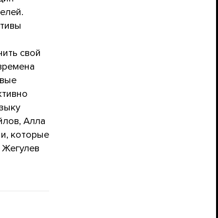
елей.
ктивы
чить свой
 времена
овые
ктивно
узыку
йлов, Алла
ии, которые
 Жегулев