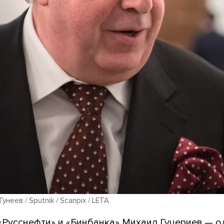
унеев / Sputnik / Scanpix / LETA
«Русснефти» и «Бинбанка» Михаил Гуцериев — о