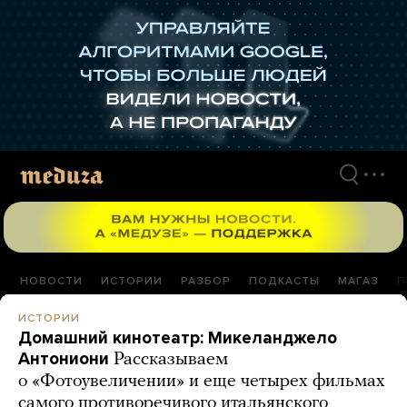
Перейти
к
материалам
НОВОСТИ
ИСТОРИИ
РАЗБОР
ПОДКАСТЫ
МАГАЗ
П
ИСТОРИИ
Домашний кинотеатр: Микеланджело
Антониони
Рассказываем
о «Фотоувеличении» и еще четырех фильмах
самого противоречивого итальянского