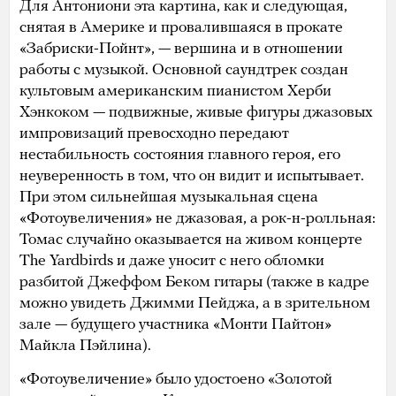
Для Антониони эта картина, как и следующая,
снятая в Америке и провалившаяся в прокате
«Забриски-Пойнт», — вершина и в отношении
работы с музыкой. Основной саундтрек создан
культовым американским пианистом Херби
Хэнкоком — подвижные, живые фигуры джазовых
импровизаций превосходно передают
нестабильность состояния главного героя, его
неуверенность в том, что он видит и испытывает.
При этом сильнейшая музыкальная сцена
«Фотоувеличения» не джазовая, а рок-н-ролльная:
Томас случайно оказывается на живом концерте
The Yardbirds и даже уносит с него обломки
разбитой Джеффом Беком гитары (также в кадре
можно увидеть Джимми Пейджа, а в зрительном
зале — будущего участника «Монти Пайтон»
Майкла Пэйлина).
«Фотоувеличение» было удостоено «Золотой