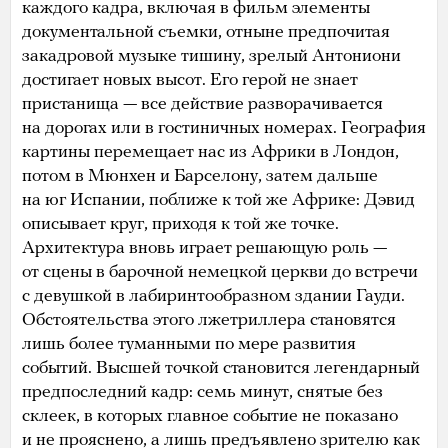
каждого кадра, включая в фильм элементы
документальной съемки, отныне предпочитая
закадровой музыке тишину, зрелый Антониони
достигает новых высот. Его герой не знает
пристанища — все действие разворачивается
на дорогах или в гостиничных номерах. География
картины перемещает нас из Африки в Лондон,
потом в Мюнхен и Барселону, затем дальше
на юг Испании, поближе к той же Африке: Дэвид
описывает круг, приходя к той же точке.
Архитектура вновь играет решающую роль —
от сцены в барочной немецкой церкви до встречи
с девушкой в лабиринтообразном здании Гауди.
Обстоятельства этого лжетриллера становятся
лишь более туманными по мере развития
событий. Высшей точкой становится легендарный
предпоследний кадр: семь минут, снятые без
склеек, в которых главное событие не показано
и не прояснено, а лишь предъявлено зрителю как