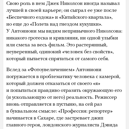
Свою роль в нем Джек Николсон иногда называл
лучшей в своей карьере; он сыграл ее уже после
«Беспечного ездока» и «Китайского квартала»,
но еще до «Полета над гнездом кукушки».
У Антониони мы видим непривычного Николсона:
никакого гротеска и кривляния, ни одной улыбки
или смеха за весь фильм. Это растерянный,
неуверенный, одинокий «человек без свойств»,
который пытается спрятаться от самого себя.
Вслед за «Фотоувеличением» Антониони
погружается в проблематику человека с камерой,
который должен отказаться от своего «я»
и попытаться правдиво отразить окружающую его
(и ускользающую от него) реальность. Режиссер
вновь отправляется в пустыню, на сей раз
в буквальном смысле: «Профессия: репортер»
начинается в Сахаре, где застревает джип
главного героя, лондонского журналиста Дэвида