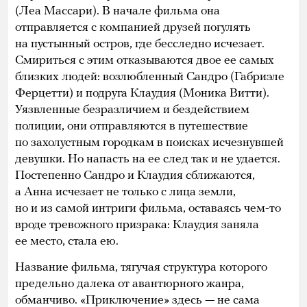
(Леа Массари). В начале фильма она
отправляется с компанией друзей погулять
на пустынный остров, где бесследно исчезает.
Смириться с этим отказываются двое ее самых
близких людей: возлюбленный Сандро (Габриэле
Ферцетти) и подруга Клаудия (Моника Витти).
Уязвленные безразличием и бездействием
полиции, они отправляются в путешествие
по захолустным городкам в поисках исчезнувшей
девушки. Но напасть на ее след так и не удается.
Постепенно Сандро и Клаудия сближаются,
а Анна исчезает не только с лица земли,
но и из самой интриги фильма, оставаясь чем-то
вроде тревожного призрака: Клаудия заняла
ее место, стала ею.
Название фильма, тягучая структура которого
предельно далека от авантюрного жанра,
обманчиво. «Приключение» здесь — не сама