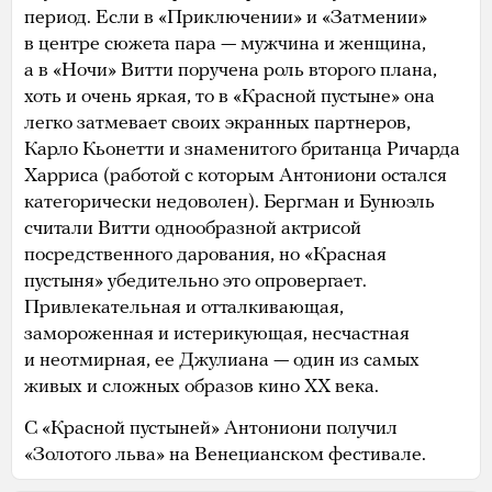
период. Если в «Приключении» и «Затмении»
в центре сюжета пара — мужчина и женщина,
а в «Ночи» Витти поручена роль второго плана,
хоть и очень яркая, то в «Красной пустыне» она
легко затмевает своих экранных партнеров,
Карло Кьонетти и знаменитого британца Ричарда
Харриса (работой с которым Антониони остался
категорически недоволен). Бергман и Бунюэль
считали Витти однообразной актрисой
посредственного дарования, но «Красная
пустыня» убедительно это опровергает.
Привлекательная и отталкивающая,
замороженная и истерикующая, несчастная
и неотмирная, ее Джулиана — один из самых
живых и сложных образов кино ХХ века.
С «Красной пустыней» Антониони получил
«Золотого льва» на Венецианском фестивале.