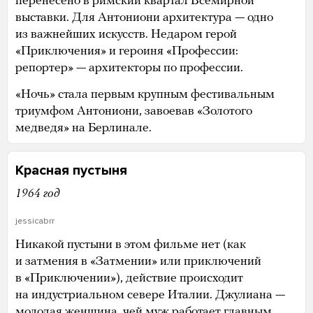
перенесено в римский квартал Всемирной
выставки. Для Антониони архитектура — одно
из важнейших искусств. Недаром герой
«Приключения» и героиня «Профессии:
репортер» — архитекторы по профессии.
«Ночь» стала первым крупным фестивальным
триумфом Антониони, завоевав «Золотого
медведя» на Берлинале.
Красная пустыня
1964 год
jessicabrr
Никакой пустыни в этом фильме нет (как
и затмения в «Затмении» или приключений
в «Приключении»), действие происходит
на индустриальном севере Италии. Джулиана —
молодая женщина, чей муж работает главным