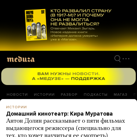
Перейти
к
материалам
НОВОСТИ
ИСТОРИИ
РАЗБОР
ПОДКАСТЫ
МАГАЗ
П
ИСТОРИИ
Домашний кинотеатр: Кира Муратова
Антон Долин рассказывает о пяти фильмах
выдающегося режиссера (специально для
тех, кто хочет научиться ее смотреть)