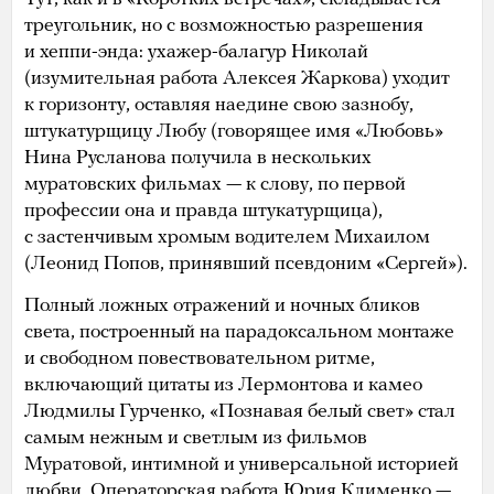
треугольник, но с возможностью разрешения
и хеппи-энда: ухажер-балагур Николай
(изумительная работа Алексея Жаркова) уходит
к горизонту, оставляя наедине свою зазнобу,
штукатурщицу Любу (говорящее имя «Любовь»
Нина Русланова получила в нескольких
муратовских фильмах — к слову, по первой
профессии она и правда штукатурщица),
с застенчивым хромым водителем Михаилом
(Леонид Попов, принявший псевдоним «Сергей»).
Полный ложных отражений и ночных бликов
света, построенный на парадоксальном монтаже
и свободном повествовательном ритме,
включающий цитаты из Лермонтова и камео
Людмилы Гурченко, «Познавая белый свет» стал
самым нежным и светлым из фильмов
Муратовой, интимной и универсальной историей
любви. Операторская работа Юрия Клименко —