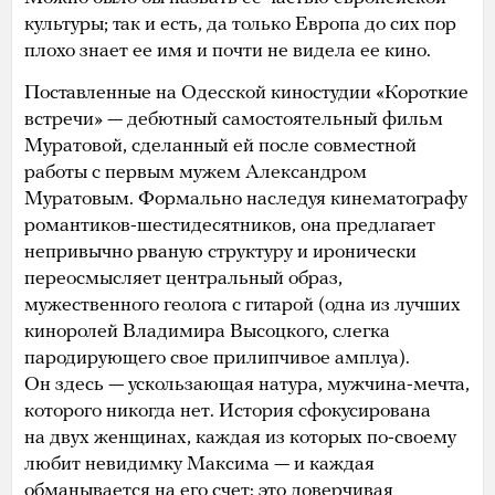
культуры; так и есть, да только Европа до сих пор
плохо знает ее имя и почти не видела ее кино.
Поставленные на Одесской киностудии «Короткие
встречи» — дебютный самостоятельный фильм
Муратовой, сделанный ей после совместной
работы с первым мужем Александром
Муратовым. Формально наследуя кинематографу
романтиков-шестидесятников, она предлагает
непривычно рваную структуру и иронически
переосмысляет центральный образ,
мужественного геолога с гитарой (одна из лучших
киноролей Владимира Высоцкого, слегка
пародирующего свое прилипчивое амплуа).
Он здесь — ускользающая натура, мужчина-мечта,
которого никогда нет. История сфокусирована
на двух женщинах, каждая из которых по-своему
любит невидимку Максима — и каждая
обманывается на его счет: это доверчивая