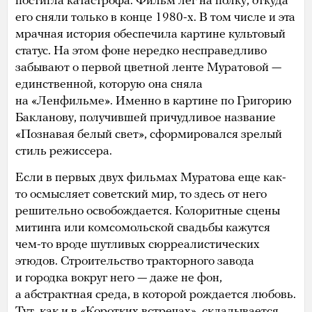
постигла катастрофа. Фильм лег на полку, откуда
его сняли только в конце 1980-х. В том числе и эта
мрачная история обеспечила картине культовый
статус. На этом фоне нередко несправедливо
забывают о первой цветной ленте Муратовой —
единственной, которую она сняла
на «Ленфильме». Именно в картине по Григорию
Бакланову, получившей причудливое название
«Познавая белый свет», сформировался зрелый
стиль режиссера.
Если в первых двух фильмах Муратова еще как-
то осмысляет советский мир, то здесь от него
решительно освобождается. Колоритные сцены
митинга или комсомольской свадьбы кажутся
чем-то вроде шутливых сюрреалистических
этюдов. Строительство тракторного завода
и городка вокруг него — даже не фон,
а абстрактная среда, в которой рождается любовь.
Тут, как и в «Коротких встречах», складывается