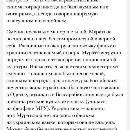
смотреть — хотя ее экспериментальный
кинематограф никогда не был заумным или
элитарным, а всегда говорил напрямую
о насущном и важнейшем.
Сменив несколько манер и стилей, Муратова
всегда оставалась бескомпромиссной и верной
себе. Различные по жанру и киноязыку фильмы
хранили ее узнаваемый почерк. Муратову трудно
определить даже с точки зрения национальной
культуры. Называть ее «советским режиссером»
смешно — слишком она была несоветской,
слишком настрадалась от цензуры. Российским —
нечестно: жила и работала большую часть жизни
в Одессе, родилась в Бессарабии, хотя всегда была
предана русской культуре и языку (училась
на филфаке МГУ). Украинским — законно,
но у Муратовой нет ни одного фильма
на украинском языке, которым она не владела.
Можно было бы назвать ее частью европейской