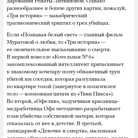
даровании Ренаты Литвиновой. Однако
разнообразнее и богаче других картин, пожалуй,
«Три истории» — макабрический
трагикомический триптих о трех убийцах.
Если «Познавая белый свет» — главный фильм
Муратовой о любви, то «Три истории» —
ее окончательное высказывание о смерти.
В первой новелле «Котельная № 6»
закомплексованный интеллигент притаскивает
к знакомому кочегару-поэту обнаженный труп
убитой им соседки, которая разгуливала
по квартире голой (завернутое в полиэтилен
тело — возможная цитата из «Твин Пикса»).
Во второй, «Офелии», задумчивая красавица-
медработница Офа методично разрабатывает
план убийства собственной матери, которая
отказалась от нее в детстве. В третьей,
лапидарной «Девочке и смерти», маленькая