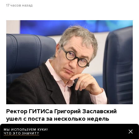
17 часов назад
Ректор ГИТИСа Григорий Заславский
ушел с поста за несколько недель
до выборов. Он возглавил институт как
МЫ ИСПОЛЬЗУЕМ КУКИ!
протеже Владимира Мединского и десять
ЧТО ЭТО ЗНАЧИТ?