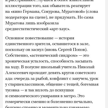
и расстраивают. Лучшей и более язвительной
иллюстрации того, как обыватель реагирует
на «кино Германа, Сокурова, Муратовой» (слова
модератора на сцене), не придумать. Но сама
Муратова лишь изобразила
среднестатистический «арт-хаус».
Основное повествование — история
единственного зрителя, оставшегося в зале,
поскольку он заснул (вновь Сергей Попов).
Собственно, «астенический синдром» — это
хроническая усталость, способность засыпать
на ходу. В полусне школьный учитель Николай
Алексеевич проходит девять кругов советского
ада: очередь за рыбой, конфликт с завучем, урок
у старшеклассников, общение с тещей, богемная
тусовка — и так вплоть до психушки
и символического умирания в метро. Это
гомерически смешно и болезненно печально,
безумно странно и моментально узнаваемо.