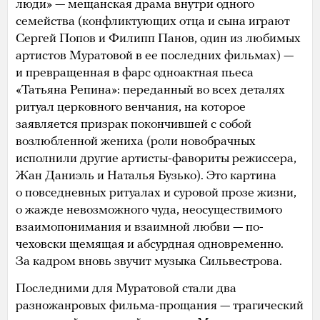
люди» — мещанская драма внутри одного
семейства (конфликтующих отца и сына играют
Сергей Попов и Филипп Панов, один из любимых
артистов Муратовой в ее последних фильмах) —
и превращенная в фарс одноактная пьеса
«Татьяна Репина»: переданный во всех деталях
ритуал церковного венчания, на которое
заявляется призрак покончившей с собой
возлюбленной жениха (роли новобрачных
исполнили другие артисты-фавориты режиссера,
Жан Даниэль и Наталья Бузько). Это картина
о повседневных ритуалах и суровой прозе жизни,
о жажде невозможного чуда, неосуществимого
взаимопонимания и взаимной любви — по-
чеховски щемящая и абсурдная одновременно.
За кадром вновь звучит музыка Сильвестрова.
Последними для Муратовой стали два
разножанровых фильма-прощания — трагический