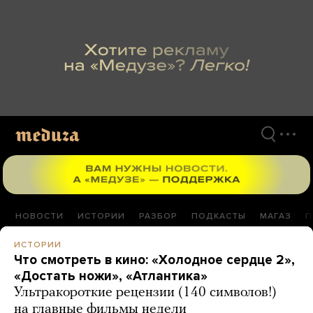
Перейти
к
материалам
НОВОСТИ
ИСТОРИИ
РАЗБОР
ПОДКАСТЫ
МАГАЗ
П
ИСТОРИИ
Что смотреть в кино: «Холодное сердце 2»,
«Достать ножи», «Атлантика»
Ультракороткие рецензии (140 символов!)
на главные фильмы недели