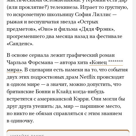
мистическими осложнениями: у героини есть дар
(или проклятие?) телекинеза. Играет то грустную,
то искрометную школьницу София Лиллис —
рыжая и веснушчатая звезда «Острых
предметов», «Оно» и фильма «Дядя Фрэнк»,
прогремевшего два месяца назад на фестивале
«Санденс».
В основе сериала лежит графический роман
Чарльза Форсмана — автора хита
«Конец *******
мира»
. В сценарии есть намеки на то, что события
двух этих подростковых драм Netflix происходят
в одном мире — а значит, можно допустить, что
британские Бонни и Клайд когда-нибудь
встретятся с американской Кэрри. Они могли бы
друг друга утешить: да, мир — паршивое место,
но никто не обязан справляться с этим знанием
в одиночку.