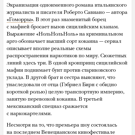
Экранизация одноименного романа итальянского
журналиста и писателя Роберто Савиано — автора
«Гоморры»
. В этот раз знаменитый борец
с мафией бросает вызов сицилийским кланам.
Выражение «НольНольНоль» на криминальном
арго обозначает высший сорт кокаина — сериал
описывает вполне реальные схемы
распространения наркотиков по миру. Сюжетных
линий здесь три. В одной кронпринц сицилийской
мафии поднимает бунт против стариковского
уклада. В другой брат и сестра выясняют, что
унаследовали от отца (Гэбриел Бирн с обидно
короткой ролью) целую транспортную империю,
занятую перевозкой кокаина. В третьей
мексиканский спецназ сражается
с наркокартелями.
Несмотря на то, что премьера шоу состоялась
на последнем Венецианском кинофестивале