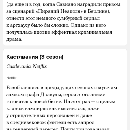
(да еще и в год, когда Савиано наградили призом
за сценарий «Пираний Неаполя» в Берлине),
отнести этот немного сумбурный сериал
к артхаусу было бы сложно. Однако из него
получилась вполне эффектная криминальная
драма.
Кастлвания (3 сезон)
Castlevania. Netflix
Netflix
Разобравшись в предыдущих сезонах с ходячим
замком графа Дракулы, герои этого аниме
готовятся к новой битве. На этот раз — с целым
кланом вампирш: как выяснилось, даже
у отрицательных персонажей и даже
в средневековом фэнтези есть запрос
на гендерный паритет. Почти три года назад