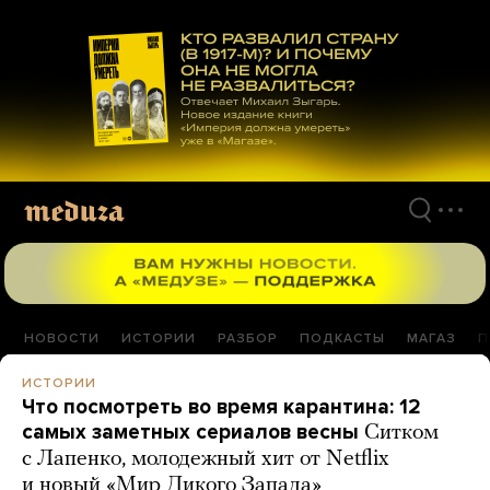
Перейти
к
материалам
НОВОСТИ
ИСТОРИИ
РАЗБОР
ПОДКАСТЫ
МАГАЗ
П
ИСТОРИИ
Что посмотреть во время карантина: 12
самых заметных сериалов весны
Ситком
с Лапенко, молодежный хит от Netflix
и новый «Мир Дикого Запада»