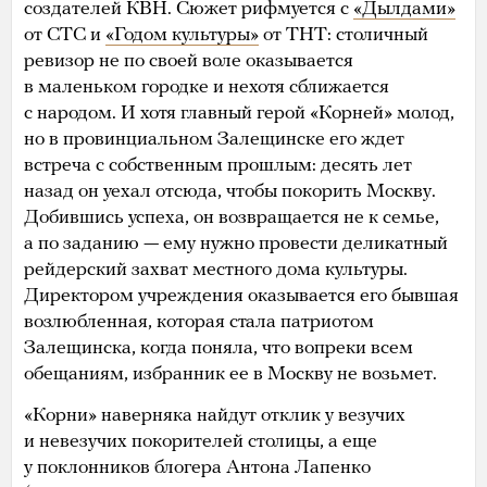
создателей КВН. Сюжет рифмуется с
«Дылдами»
от СТС и
«Годом культуры»
от ТНТ: столичный
ревизор не по своей воле оказывается
в маленьком городке и нехотя сближается
с народом. И хотя главный герой «Корней» молод,
но в провинциальном Залещинске его ждет
встреча с собственным прошлым: десять лет
назад он уехал отсюда, чтобы покорить Москву.
Добившись успеха, он возвращается не к семье,
а по заданию — ему нужно провести деликатный
рейдерский захват местного дома культуры.
Директором учреждения оказывается его бывшая
возлюбленная, которая стала патриотом
Залещинска, когда поняла, что вопреки всем
обещаниям, избранник ее в Москву не возьмет.
«Корни» наверняка найдут отклик у везучих
и невезучих покорителей столицы, а еще
у поклонников блогера Антона Лапенко