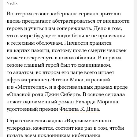
Netflix
Во втором сезоне киберпанк-сериала зрителю
вновь предлагают абстрагироваться от внешности
героев и учиться им сопереживать. Дело в том,
что в мире будущего люди больше не привязаны
к телесным оболочкам. Личности хранятся
на картах памяти, поэтому после смерти человек
может воскреснуть в новом обличии. В первом
сезоне главный герой был то скандинавом,
то азиатом; во втором его чаще всего играет
афроамериканец Энтони Маки, игравший
и в «Мстителях», и в фестивальных драмах вроде
«Опасной роли Джин Сиберг». В основе сериала
лежит одноименный роман Ричарда Моргана,
удостоенный премии
Филипа К. Дика
.
Стратегическая задача «Видоизмененного
углерода», кажется, состоит как раз в том, чтобы
подать всем поклонникам киберпанка