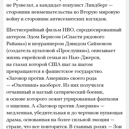
не Рузвельт, а кандидат-популист Линдберг —
сторонник невмешательства во Вторую мировую
войну и сторонник антисемитских взглядов.
Шестисерийный фильм HBO, спродюсированный
актером Эдом Бернсом («Спасти рядового
Райана») и шоураннером Дэвидом Саймоном
(создатель культовой «Прослушки»), описывает
жизнь еврейской семьи из Нью-Джерси,
на глазах которой США шаг за шагом
превращаются в фашистское государство.
«Заговор против Америки» своего рода
— «Охотники» наоборот. Из них получился
отчаянный и наглый сатирический боевик,
в основе которого лежит утрированная фантазия
о мщении. А «Заговор против Америки» —
медленная, убедительная и до чертиков пугающая
драма, основанная на более сильной эмоции —
страхе, что все повторится. В главных ролях — Зои