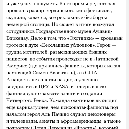
и уже успел нашуметь. К его премьере, которая
прошла в разгар Берлинского кинофестиваля,
скупили, кажется, все рекламные билборды
немецкой столицы. Но сюжет в итоге возмутил
сотрудников Государственного музея Аушвиц-
Биркенау. Дело в том, что «Охотники» — кровавый
гротеск в духе «Бесславных ублюдков». Герои —
группа мстителей, разыскивающих бывших
нацистов; но события происходят не в Латинской
Америке (где прятались фашисты, которых искал
настоящий Симон Визенталь), а в США.
А нацисты не залегли на дно, а успешно
внедрились в ЦРУ и NASA, и теперь вовсю
фантазируют о захвате власти и создании
Четвертого Рейха. Команда охотников выглядит
еще карикатурнее, чем психопаты-фашисты: под
началом героя Аль Пачино служат пенсионеры
и телезвезды, азиаты и афроамериканцы, а также
подросток (Логан Лерман из «Ярости»), который