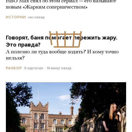
HBO Max снял об этом сериал — его называют
новым «Жарким соперничеством»
час назад
ИСТОРИИ
Говорят, баня помогает пережить жару.
Это правда?
А полезно ли туда вообще ходить? И кому точно
нельзя?
9 карточек
14 минут назад
РАЗБОР