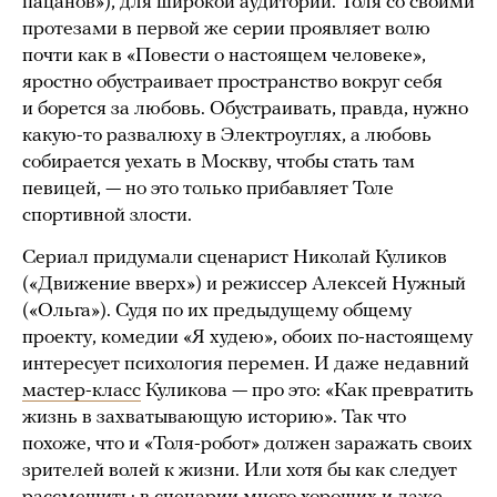
пацанов»), для широкой аудитории. Толя со своими
протезами в первой же серии проявляет волю
почти как в «Повести о настоящем человеке»,
яростно обустраивает пространство вокруг себя
и борется за любовь. Обустраивать, правда, нужно
какую-то развалюху в Электроуглях, а любовь
собирается уехать в Москву, чтобы стать там
певицей, — но это только прибавляет Толе
спортивной злости.
Сериал придумали сценарист Николай Куликов
(«Движение вверх») и режиссер Алексей Нужный
(«Ольга»). Судя по их предыдущему общему
проекту, комедии «Я худею», обоих по-настоящему
интересует психология перемен. И даже недавний
мастер-класс
Куликова — про это: «Как превратить
жизнь в захватывающую историю». Так что
похоже, что и «Толя-робот» должен заражать своих
зрителей волей к жизни. Или хотя бы как следует