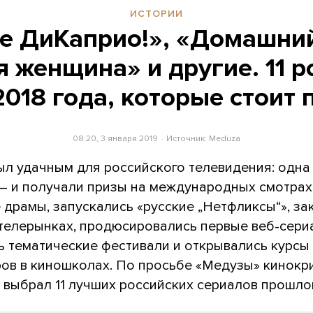
ИСТОРИИ
е ДиКаприо!», «Домашний
 женщина» и другие. 11 р
2018 года, которые стоит 
08:20, 3 января 2019
Источник:
Meduza
ыл удачным для российского телевидения: одна
— и получали призы на международных смотрах
 драмы, запускались «русские „Нетфликсы“», з
 телерынках, продюсировались первые веб-сери
ь тематические фестивали и открывались курсы
ов в киношколах. По просьбе «Медузы» кинокри
 выбрал 11 лучших российских сериалов прошлог