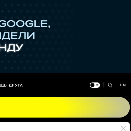
EN
ЩЬ ДРУГА