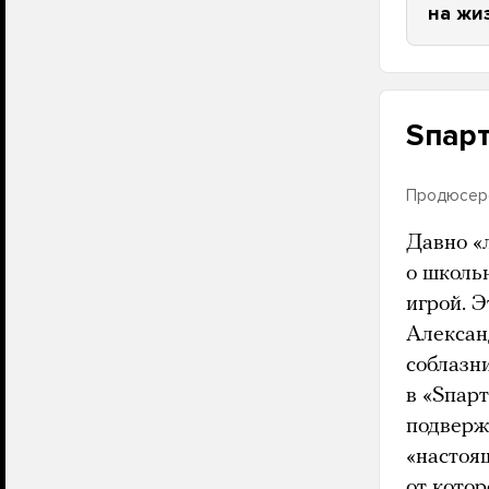
на жи
Sпар
Продюсерс
Давно «
о школь
игрой. Э
Алексан
соблазн
в «Sпарт
подверж
«настоя
от кото