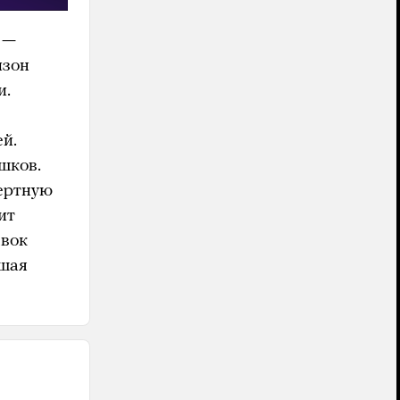
 —
изон
и.
й.
шков.
ертную
ит
авок
чшая