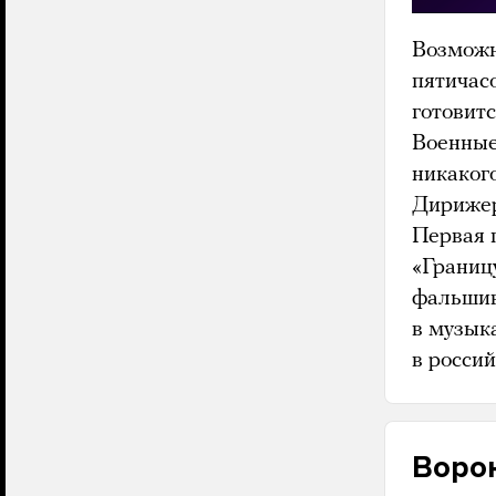
Возможн
пятичас
готовитс
Военные
никаког
Дирижер
Первая 
«Границ
фальшив
в музык
в росси
Воро