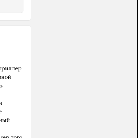
 триллер
рной
»
и
е
тный
ер того,