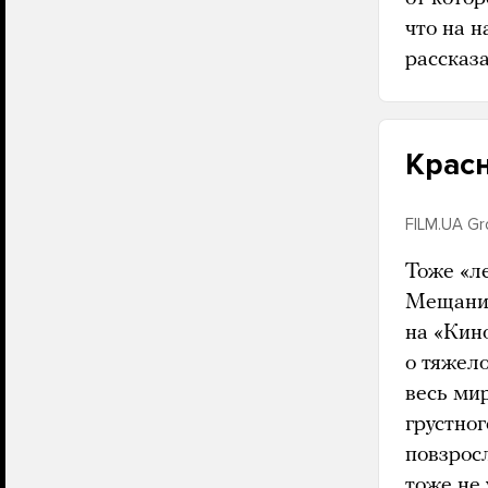
что на 
рассказ
Крас
FILM.UA G
Тоже «л
Мещанин
на «Кин
о тяжел
весь ми
грустног
повзрос
тоже не