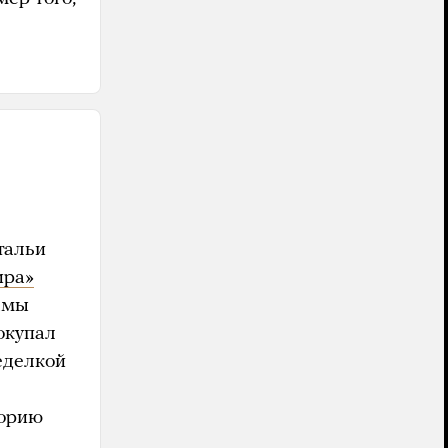
тальи
ира»
амы
окупал
еделкой
торию