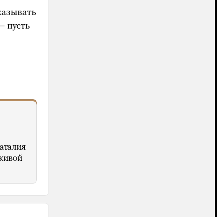
казывать
— пусть
аталия
живой