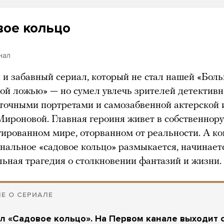
вое кольцо
нал
 и забавный сериал, который не стал нашей «Бол
ой ложью» — но сумел увлечь зрителей детектив
 точными портретами и самозабвенной актерской 
ироновой. Главная героиня живет в собственнор
уированном мире, оторванном от реальности. А ко
ональное «садовое кольцо» размыкается, начинает
льная трагедия о столкновении фантазий и жизни.
Е О СЕРИАЛЕ
л «Садовое кольцо». На Первом канале выходит 