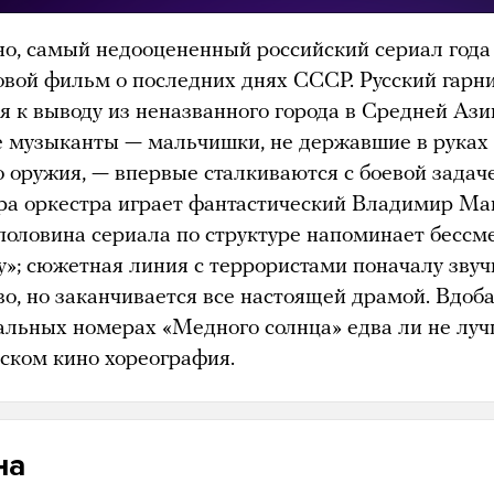
о, самый недооцененный российский сериал года
овой фильм о последних днях СССР. Русский гарн
я к выводу из неназванного города в Средней Ази
 музыканты — мальчишки, не державшие в руках
о оружия, — впервые сталкиваются с боевой задаче
а оркестра играет фантастический Владимир Ма
половина сериала по структуре напоминает бессм
у»; сюжетная линия с террористами поначалу звуч
о, но заканчивается все настоящей драмой. Вдоб
альных номерах «Медного солнца» едва ли не лу
йском кино хореография.
на