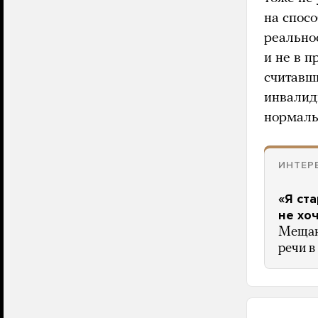
на спос
реальнос
и не в п
считавш
инвалидн
нормаль
ИНТЕР
«Я ст
не хо
Мещани
речи в