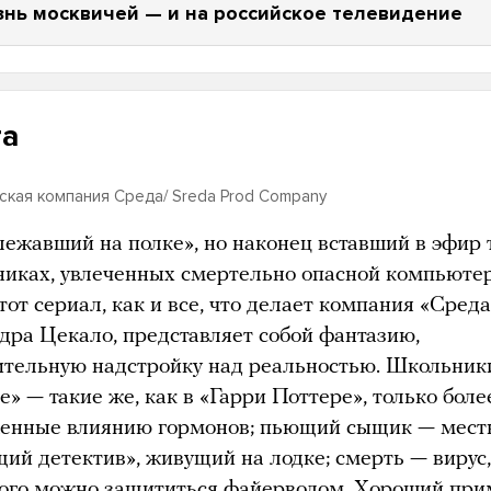
знь москвичей — и на российское телевидение
та
кая компания Среда/ Sreda Prod Company
лежавший на полке», но наконец вставший в эфир
никах, увлеченных смертельно опасной компьюте
тот сериал, как и все, что делает компания «Среда
дра Цекало, представляет собой фантазию,
ительную надстройку над реальностью. Школьник
е» — такие же, как в «Гарри Поттере», только боле
енные влиянию гормонов; пьющий сыщик — мес
щий детектив», живущий на лодке; смерть — вирус,
рого можно защититься файерволом. Хороший прим