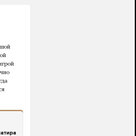
ьшой
ной
игрой
учно
гда
ся
сатира