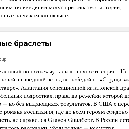
нашем телевидении могут приживаться истории,
анные на чужом киноязыке.
ные браслеты
roup
ежавший на полке» чуть ли не вечность сериал На
овой, вышедший вслед за победой ее
«Сердца м
отавре». Адаптация сенсационной каталонской др
обольных подростках, права на ремейки которой п
р — но без выдающихся результатов. В США с пер
о романа воспитания, где не всем героям суждено
леть, не справился Стивен Спилберг. В России ис
 удалось рассказать убедительно — несмотря