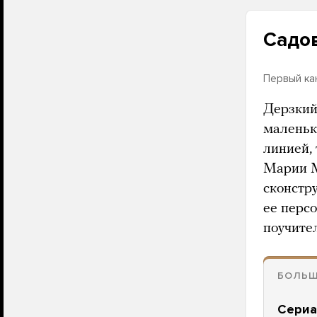
Садо
Первый ка
Дерзкий
маленьк
линией,
Марии М
сконстр
ее перс
поучите
БОЛЬШ
Сериа