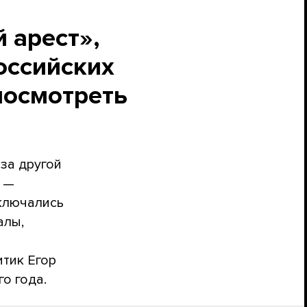
 арест»,
оссийских
посмотреть
 за другой
 —
аключались
алы,
тик Егор
о года.