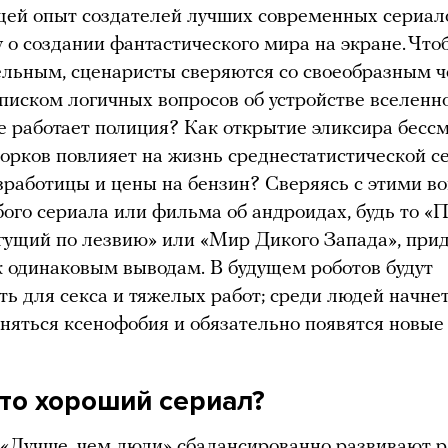
ей опыт создателей лучших современных сериал
у о создании фантастического мира на экране. Что
ельным, сценаристы сверяются со своеобразным ч
писком логичных вопросов об устройстве вселенн
е работает полиция? Как открытие эликсира бесс
орков повлияет на жизнь среднестатистической с
зработицы и цены на бензин? Сверяясь с этими в
ого сериала или фильма об андроидах, будь то «
гущий по лезвию» или «Мир Дикого Запада», при
 одинаковым выводам. В будущем роботов будут
ть для секса и тяжелых работ; среди людей начне
няться ксенофобия и обязательно появятся новые
это хороший сериал?
 «Лучше, чем люди» сбалансированно развивают 