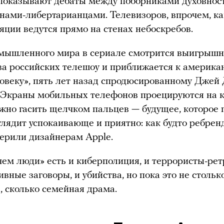
показывают дебаты между поборниками духовнос
нами-либертарианцами. Телевизоров, впрочем, ка
ляции ведутся прямо на стенах небоскребов.
мышленного мира в сериале смотрится выигрышн
а российских телешоу и приближается к америка
овеку», пять лет назад спродюсированному Джей
Экраны мобильных телефонов проецируются на к
жно гасить щелчком пальцев — будущее, которое 
глядит успокаивающе и приятно: как будто ребрен
ерили дизайнерам Apple.
чем люди» есть и киберполиция, и террористы-рет
ивные заговоры, и убийства, но пока это не стольк
, сколько семейная драма.