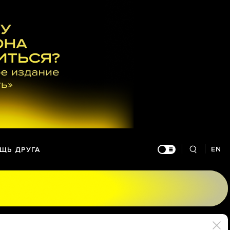
EN
ЩЬ ДРУГА