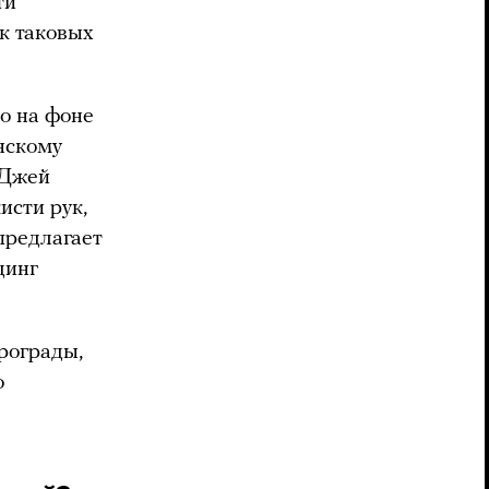
ти
к таковых
о на фоне
нскому
 Джей
исти рук,
предлагает
динг
рограды,
о