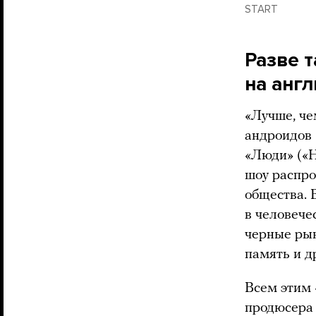
START
Разве 
на анг
«Лучше, че
андроидов 
«Люди» («H
шоу распро
общества. 
в человече
черные рын
память и д
Всем этим 
продюсера 