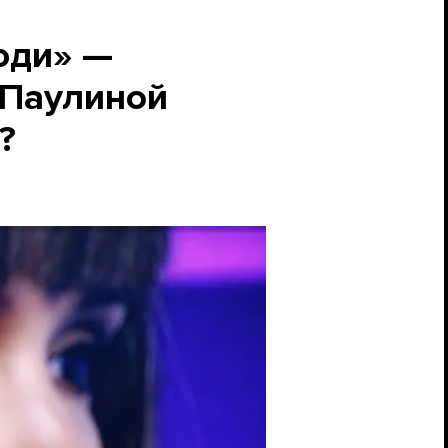
юди» —
 Паулиной
?