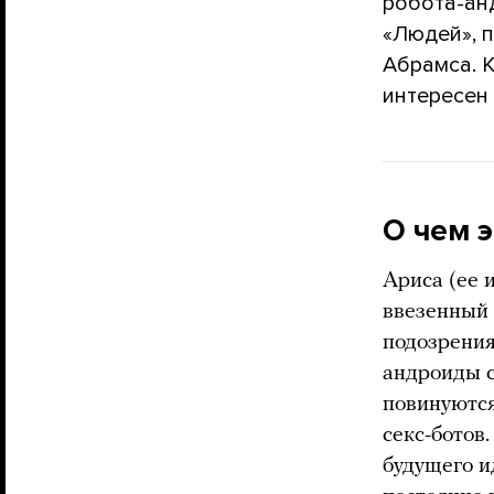
робота-ан
«Людей», 
Абрамса. 
интересен 
О чем э
Ариса (ее 
ввезенный 
подозрения
андроиды 
повинуются
секс-ботов
будущего и