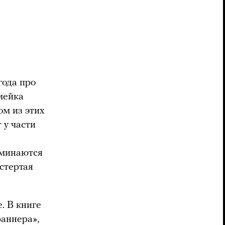
года про
мейка
ом из этих
 у части
оминаются
стертая
. В книге
аннера»,