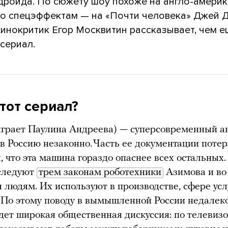
дроида. По сюжету шоу похоже на англо-америк
по спецэффектам — на «Почти человека» Джей 
Кинокритик Егор Москвитин рассказывает, чем 
сериал.
тот сериал?
играет Паулина Андреева) — суперсовременный а
в Россию незаконно. Часть ее документации потеря
, что эта машина гораздо опаснее всех остальных
следуют
трем законам роботехники
Азимова и во
 людям. Их используют в производстве, сфере усл
. По этому поводу в вымышленной России недалек
дет широкая общественная дискуссия: по телевиз