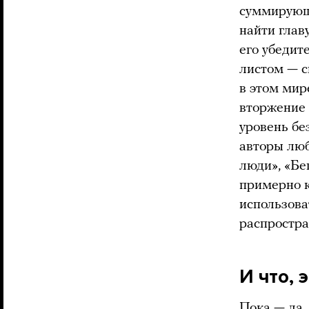
суммирующ
найти глав
его убедит
листом — с
в этом мир
вторжение 
уровень бе
авторы люб
люди», «Бе
примерно к
использова
распростра
И что, 
Пока — да.