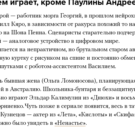
нем играет, кроме Паулины Андре
рой — работник морга Георгий, в прошлом нейрох
илл Кяро, в зависимости от ракурса похожий то н
то на Шона Пенна. Сценаристы старательно подче
й — аналоговое устройство в цифровом мире.
гается на непрактичном, но брутальном старом а
ную куртку с рисунком на спине и постоянно обме
шутками с роботом-ассистентом Василием.
ть бывшая жена (Ольга Ломоносова), планирующа
ей в Австралию. Школьника-бунтаря и беззащитну
ьно играют Эльдар Калимулин из «Днюхи» и вось
рниенко. Чуть позже в сериале появится, весь в та
Кузнецов — актер из «Лета», «Кислоты» и «Скифа»
жно было увидеть в
«Ненастье»
.