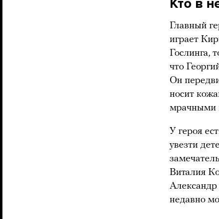
Кто в 
Главный ге
играет Кир
Гослинга, 
что Георги
Он передви
носит кожа
мрачными 
У героя ес
увезти дет
замечател
Виталия Ко
Александр 
недавно мо