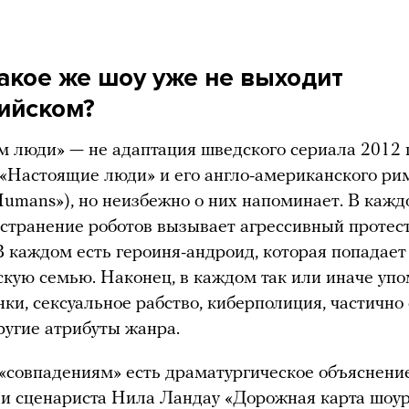
такое же шоу уже не выходит
лийском?
м люди» — не адаптация шведского сериала 2012 
«Настоящие люди» и его англо-американского ри
umans»), но неизбежно о них напоминает. В кажд
странение роботов вызывает агрессивный протест
В каждом есть героиня-андроид, которая попадает
скую семью. Наконец, в каждом так или иначе уп
ки, сексуальное рабство, киберполиция, частично 
ругие атрибуты жанра.
«совпадениям» есть драматургическое объяснение
и сценариста Нила Ландау «Дорожная карта шоур