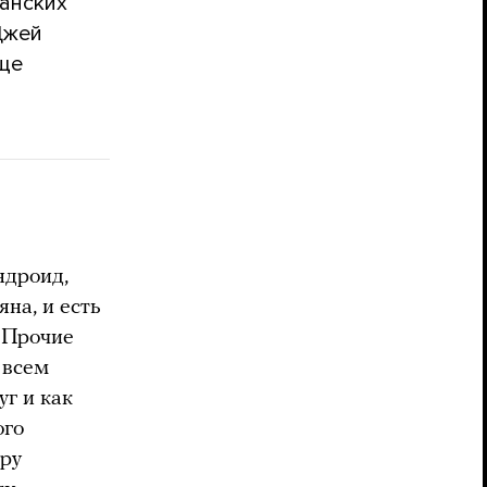
анских
Джей
еще
ндроид,
на, и есть
. Прочие
 всем
уг и как
ого
ору