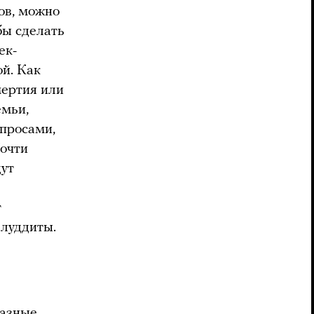
ов, можно
бы сделать
ек-
ой. Как
мертия или
емьи,
опросами,
Почти
дут
т
 луддиты.
разные