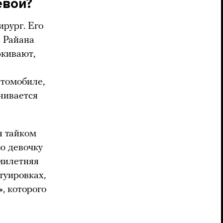
евой?
ирург. Его
а Райана
ркивают,
втомобиле,
нивается
я тайком
ю девочку
милетняя
туировках,
, которого