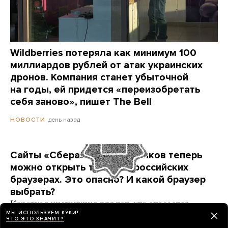
Wildberries потеряла как минимум 100
миллиардов рублей от атак украинских
дронов. Компания станет убыточной
на годы, ей придется «переизобретать
себя заново», пишет The Bell
день назад
НОВОСТИ
Сайты «Сбера» и других банков теперь
можно открыть только в российских
браузерах. Это опасно? И какой браузер
выбрать?
Короткая инструкция для тех, кто опасается
МЫ ИСПОЛЬЗУЕМ КУКИ!
переходить на продукты «Яндекса» и VK
ЧТО ЭТО ЗНАЧИТ?