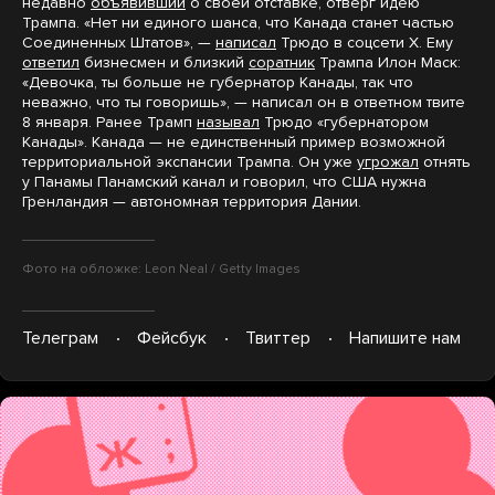
недавно
объявивший
о своей отставке, отверг идею
Трампа. «Нет ни единого шанса, что Канада станет частью
Соединенных Штатов», —
написал
Трюдо в соцсети X. Ему
ответил
бизнесмен и близкий
соратник
Трампа Илон Маск:
«Девочка, ты больше не губернатор Канады, так что
неважно, что ты говоришь», — написал он в ответном твите
8 января. Ранее Трамп
называл
Трюдо «губернатором
Канады». Канада — не единственный пример возможной
территориальной экспансии Трампа. Он уже
угрожал
отнять
у Панамы Панамский канал и говорил, что США нужна
Гренландия — автономная территория Дании.
Фото на обложке: Leon Neal / Getty Images
Телеграм
Фейсбук
Твиттер
Напишите нам