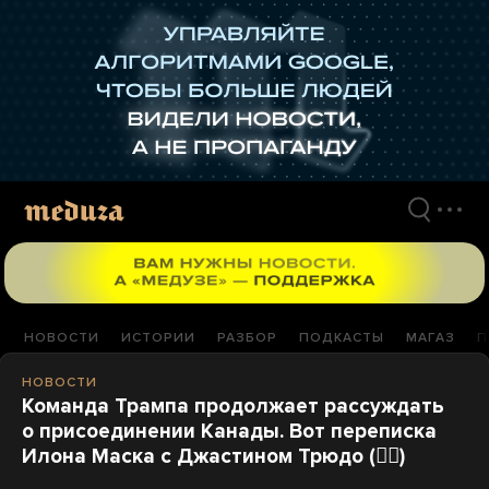
Перейти
к
материалам
НОВОСТИ
ИСТОРИИ
РАЗБОР
ПОДКАСТЫ
МАГАЗ
П
НОВОСТИ
Команда Трампа продолжает рассуждать
о присоединении Канады. Вот переписка
Илона Маска с Джастином Трюдо (🤦‍♂️)