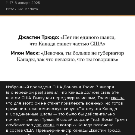
11:47, 8 января 2025
Источник:
Meduza
Избранный президент США Дональд Трамп 7 января
(в очередной раз)
заявил
, что Канада должна стать 51-м
штатом США. Выступая перед журналистами, Трамп
сказал
,
что для этого он не станет привлекать военных, но готов
применить «экономическую силу». «Потому что Канада
и Соединенные Штаты — это было бы действительно
нечто», — заявил Трамп. В своей соцсети Truth Social Трамп
опубликовал
две
карты
, в которых Канада включена
в состав США. Премьер-министр Канады Джастин Трюдо,