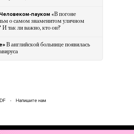
 Человеком-пауком
«В погоне
льм о самом знаменитом уличном
 И так ли важно, кто он?
е»
В английской больнице появилась
авируса
DF
Напишите нам