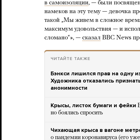
в самоизоляции
, — были посвящен
намеков на эту тему — девочка пр
такой „Мы живем в сложное время,
максимум удовольствия — и исполь
сломано“», —
сказал
BBC News про
ЧИТАЙТЕ ТАКЖЕ
Бэнкси лишился прав на одну и
Художника отказались признат
анонимности
Крысы, листок бумаги и фейки
но боялись спросить
Чихающая крыса в вагоне метр
о пандемии коронавируса (его уже