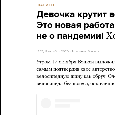
ШАПИТО
Девочка крутит 
Это новая работа
не о пандемии!
Х
15:27, 17 октября 2020
Источник:
Meduza
Утром 17 октября Бэнкси выложил
самым подтвердив свое авторство
велосипедную шину как обруч. Оче
велосипеда без колеса, оставленн