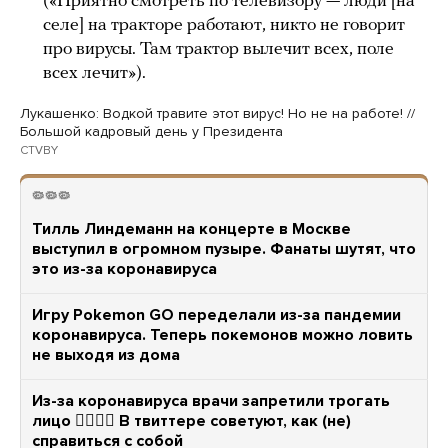
(«Приятно смотреть по телевизору — люди [на
селе] на тракторе работают, никто не говорит
про вирусы. Там трактор вылечит всех, поле
всех лечит»).
Лукашенко: Водкой травите этот вирус! Но не на работе! //
Большой кадровый день у Президента
CTVBY
🦠🦠🦠
Тилль Линдеманн на концерте в Москве
выступил в огромном пузыре. Фанаты шутят, что
это из-за коронавируса
Игру Pokemon GO переделали из-за пандемии
коронавируса. Теперь покемонов можно ловить
не выходя из дома
Из-за коронавируса врачи запретили трогать
лицо 🤦‍♂️🤦‍♀️ В твиттере советуют, как (не)
справиться с собой