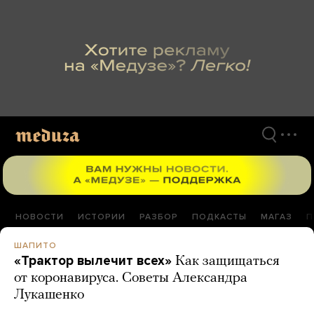
Перейти
к
материалам
НОВОСТИ
ИСТОРИИ
РАЗБОР
ПОДКАСТЫ
МАГАЗ
П
ШАПИТО
«Трактор вылечит всех»
Как защищаться
от коронавируса. Советы Александра
Лукашенко