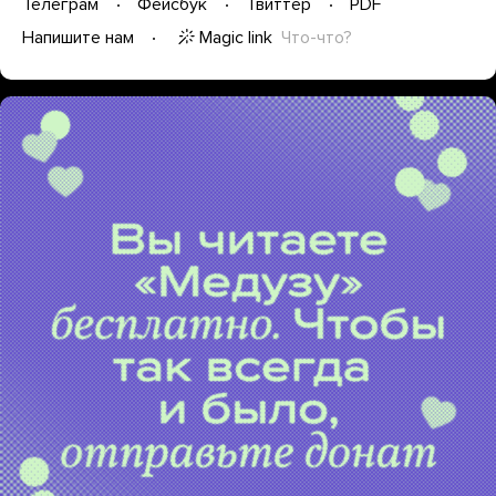
Телеграм
Фейсбук
Твиттер
PDF
Magic link
Что-что?
Напишите нам