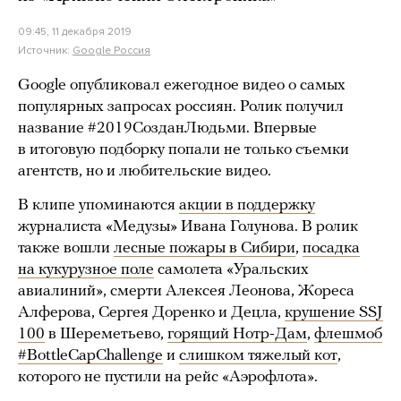
09:45, 11 декабря 2019
Источник:
Google Россия
Google опубликовал ежегодное видео о самых
популярных запросах россиян. Ролик получил
название #2019СозданЛюдьми. Впервые
в итоговую подборку попали не только съемки
агентств, но и любительские видео.
В клипе упоминаются
акции в поддержку
журналиста «Медузы» Ивана Голунова. В ролик
также вошли
лесные пожары в Сибири
,
посадка
на кукурузное поле
самолета «Уральских
авиалиний», смерти Алексея Леонова, Жореса
Алферова, Сергея Доренко и Децла,
крушение SSJ
100
в Шереметьево,
горящий Нотр-Дам
,
флешмоб
#BottleCapChallenge
и
слишком тяжелый кот
,
которого не пустили на рейс «Аэрофлота».