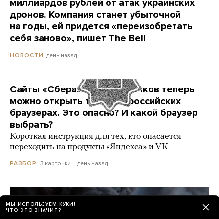
миллиардов рублей от атак украинских
дронов. Компания станет убыточной
на годы, ей придется «переизобретать
себя заново», пишет The Bell
день назад
НОВОСТИ
Сайты «Сбера» и других банков теперь
можно открыть только в российских
браузерах. Это опасно? И какой браузер
выбрать?
Короткая инструкция для тех, кто опасается
переходить на продукты «Яндекса» и VK
3 карточки
день назад
РАЗБОР
МЫ ИСПОЛЬЗУЕМ КУКИ!
ЧТО ЭТО ЗНАЧИТ?