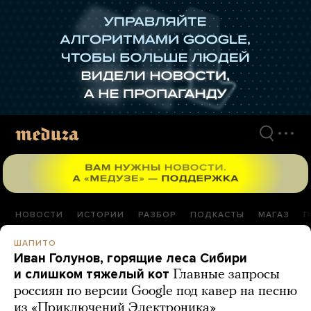
Перейти
к
материалам
НОВОСТИ
ИСТОРИИ
РАЗБОР
ПОДКАСТЫ
МАГАЗ
П
ШАПИТО
Иван Голунов, горящие леса Сибири
и слишком тяжелый кот
Главные запросы
россиян по версии Google под кавер на песню
из «Приключений Электроника»