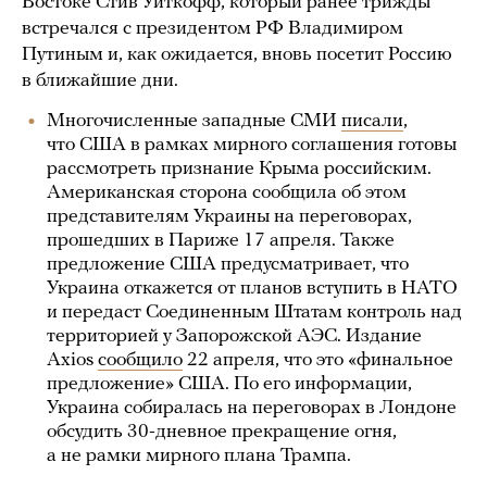
Востоке Стив Уиткофф, который ранее трижды
встречался с президентом РФ Владимиром
Путиным и, как ожидается, вновь посетит Россию
в ближайшие дни.
Многочисленные западные СМИ
писали
,
что США в рамках мирного соглашения готовы
рассмотреть признание Крыма российским.
Американская сторона сообщила об этом
представителям Украины на переговорах,
прошедших в Париже 17 апреля. Также
предложение США предусматривает, что
Украина откажется от планов вступить в НАТО
и передаст Соединенным Штатам контроль над
территорией у Запорожской АЭС. Издание
Axios
сообщило
22 апреля, что это «финальное
предложение» США. По его информации,
Украина собиралась на переговорах в Лондоне
обсудить 30-дневное прекращение огня,
а не рамки мирного плана Трампа.