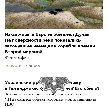
Из-за жары в Европе обмелел Дунай.
На поверхности реки показались
затонувшие немецкие корабли времен
Второй мировой
Фотографии
5 дней назад
НОВОСТИ
Украинский дрон попал по пляжу
в Геленджике. Куда он летел? Его сбили?
Точных ответов нет. Но недалеко от места
ЧП находится объект, который могла защищать
ПВО