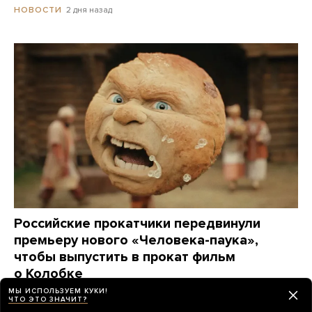
2 дня назад
НОВОСТИ
Российские прокатчики передвинули
премьеру нового «Человека-паука»,
чтобы выпустить в прокат фильм
о Колобке
Зрители обрушили его рейтинг еще до премьеры.
МЫ ИСПОЛЬЗУЕМ КУКИ!
ЧТО ЭТО ЗНАЧИТ?
Озвучивший хлеб Гарик Харламов: «Мне глубоко