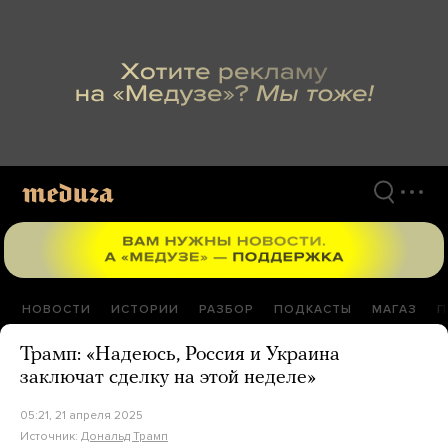
Перейти
к
материалам
НОВОСТИ
ИСТОРИИ
РАЗБОР
ПОДКАСТЫ
МАГАЗ
П
Трамп: «Надеюсь, Россия и Украина
заключат сделку на этой неделе»
05:21, 21 апреля 2025
Источник:
Дональд Трамп