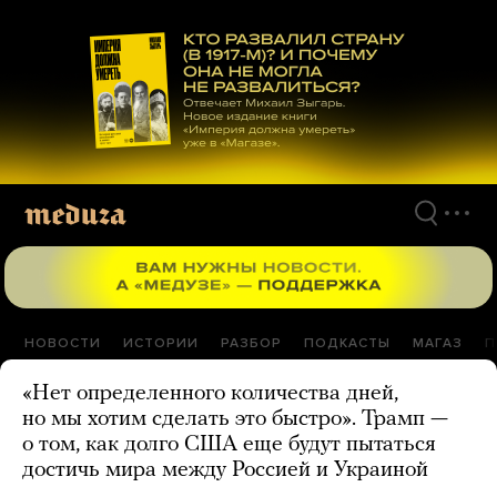
Перейти
к
материалам
НОВОСТИ
ИСТОРИИ
РАЗБОР
ПОДКАСТЫ
МАГАЗ
П
«Нет определенного количества дней,
но мы хотим сделать это быстро». Трамп —
о том, как долго США еще будут пытаться
достичь мира между Россией и Украиной