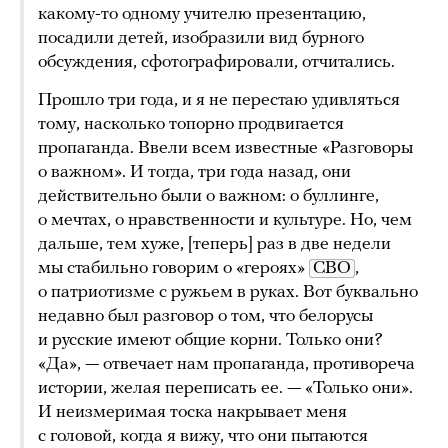
какому-то одному учителю презентацию,
посадили детей, изобразили вид бурного
обсуждения, сфотографировали, отчитались.
Прошло три года, и я не перестаю удивляться
тому, насколько топорно продвигается
пропаганда. Ввели всем известные «Разговоры
о важном». И тогда, три года назад, они
действительно были о важном: о буллинге,
о мечтах, о нравственности и культуре. Но, чем
дальше, тем хуже, [теперь] раз в две недели
мы стабильно говорим о «героях»
СВО
,
о патриотизме с ружьем в руках. Вот буквально
недавно был разговор о том, что белорусы
и русские имеют общие корни. Только они?
«Да», — отвечает нам пропаганда, противореча
истории, желая переписать ее. — «Только они».
И неизмеримая тоска накрывает меня
с головой, когда я вижу, что они пытаются