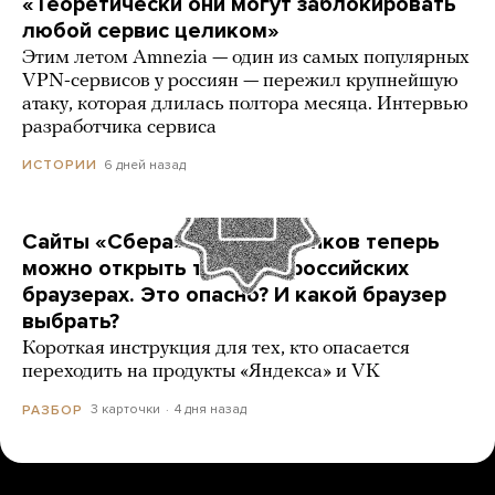
«Теоретически они могут заблокировать
любой сервис целиком»
Этим летом Amnezia — один из самых популярных
VPN-сервисов у россиян — пережил крупнейшую
атаку, которая длилась полтора месяца. Интервью
разработчика сервиса
6 дней назад
ИСТОРИИ
Сайты «Сбера» и других банков теперь
можно открыть только в российских
браузерах. Это опасно? И какой браузер
выбрать?
Короткая инструкция для тех, кто опасается
переходить на продукты «Яндекса» и VK
3 карточки
4 дня назад
РАЗБОР