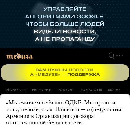
Перейти
к
материалам
НОВОСТИ
ИСТОРИИ
РАЗБОР
ПОДКАСТЫ
МАГАЗ
П
«Мы считаем себя вне ОДКБ. Мы прошли
точку невозврата». Пашинян — о (не)участии
Армении в Организации договора
о коллективной безопасности