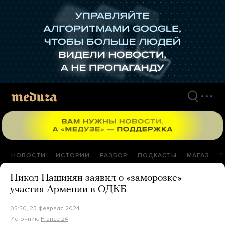
Перейти
к
материалам
НОВОСТИ
ИСТОРИИ
РАЗБОР
ПОДКАСТЫ
МАГАЗ
П
Никол Пашинян заявил о «заморозке»
участия Армении в ОДКБ
05:50, 23 февраля 2024
Источник:
France 24