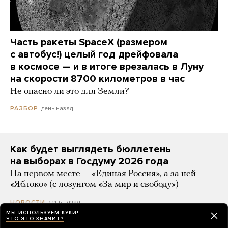
Часть ракеты SpaceX (размером
с автобус!) целый год дрейфовала
в космосе — и в итоге врезалась в Луну
на скорости 8700 километров в час
Не опасно ли это для Земли?
день назад
РАЗБОР
Как будет выглядеть бюллетень
на выборах в Госдуму 2026 года
На первом месте — «Единая Россия», а за ней —
«Яблоко» (с лозунгом «За мир и свободу»)
день назад
НОВОСТИ
МЫ ИСПОЛЬЗУЕМ КУКИ!
ЧТО ЭТО ЗНАЧИТ?