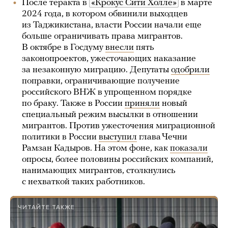
После теракта в
«Крокус Сити Холле»
в марте
2024 года, в котором обвинили выходцев
из Таджикистана, власти России начали еще
больше ограничивать права мигрантов.
В октябре в Госдуму
внесли
пять
законопроектов, ужесточающих наказание
за незаконную миграцию. Депутаты
одобрили
поправки, ограничивающие получение
российского ВНЖ в упрощенном порядке
по браку. Также в России
приняли
новый
специальный режим высылки в отношении
мигрантов. Против ужесточения миграционной
политики в России
выступил
глава Чечни
Рамзан Кадыров. На этом фоне, как
показали
опросы, более половины российских компаний,
нанимающих мигрантов, столкнулись
с нехваткой таких работников.
ЧИТАЙТЕ ТАКЖЕ