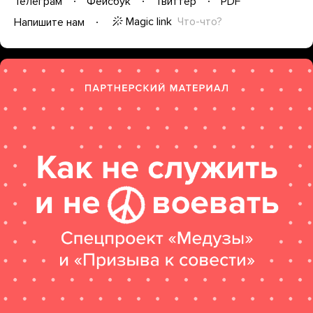
Телеграм
Фейсбук
Твиттер
PDF
Magic link
Что-что?
Напишите нам