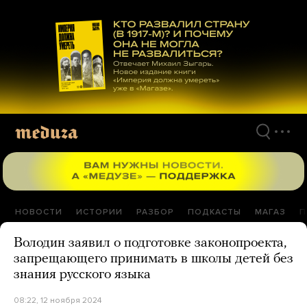
Перейти
к
материалам
НОВОСТИ
ИСТОРИИ
РАЗБОР
ПОДКАСТЫ
МАГАЗ
П
Володин заявил о подготовке законопроекта,
запрещающего принимать в школы детей без
знания русского языка
08:22, 12 ноября 2024