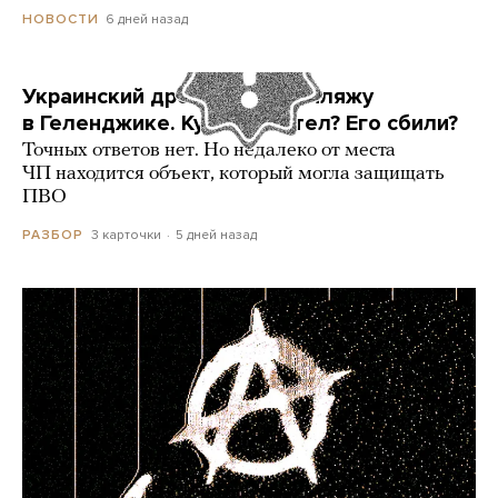
6 дней назад
НОВОСТИ
Украинский дрон попал по пляжу
в Геленджике. Куда он летел? Его сбили?
Точных ответов нет. Но недалеко от места
ЧП находится объект, который могла защищать
ПВО
3 карточки
5 дней назад
РАЗБОР