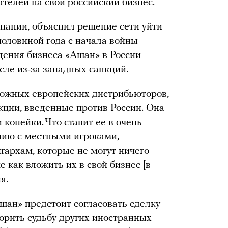
телей на свой российский бизнес.
мпании, объяснил решение сети уйти
 половиной года с начала войны
едения бизнеса «Ашан» в России
сле из-за западных санкций.
орожных европейских дистрибьюторов,
кции, введенные против России. Она
 копейки. Что ставит ее в очень
нию с местными игроками,
архам, которые не могут ничего
 как вложить их в свой бизнес [в
я.
Ашан» предстоит согласовать сделку
торить судьбу других иностранных