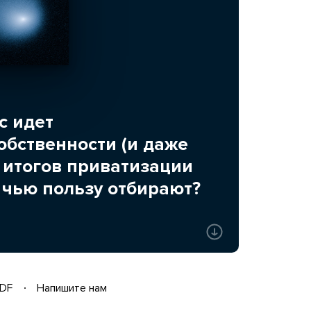
с идет
бственности (и даже
 итогов приватизации
и в чью пользу отбирают?
DF
Напишите нам