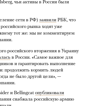
lsberg, чьи активы в России были
еление сети в РФ)
заявили
РБК, что
с российского рынка ходят уже
ежнему тот же: мы не комментируем
пании.
го российского вторжения в Украину
алась
в России. «Самое важное для
дников и гарантировать выполнение
и: продолжить кормить людей
огда не было другой цели», —
мпании.
ider и Bellingcat
опубликовали
мпания снабжала российскую армию
ицали
.