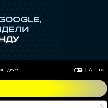
EN
ЩЬ ДРУГА