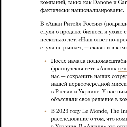
компаний, таких как Danone и Car
фактически национализированы.
В «Ашан Ритейл Россия» (подразд
слухи о продаже бизнеса и уходе 
несколько лет. «Наш ответ по-пр
слухи на рынке», — сказали в ком
После начала полномасштабно
французская сеть «Ашан»
ост
нас — сохранить наших сотру
нашей первоочередной мисси
в России и Украине. У нас ник
объясняли свое решение в ко
В 2023 году Le Monde, The Ins
расследование о том, что ко
в Украине. В «Ашане» это
отр