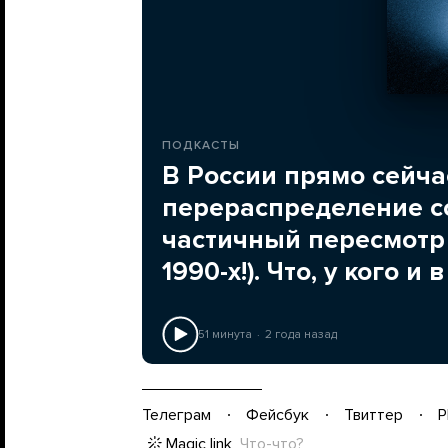
ПОДКАСТЫ
В России прямо сейча
перераспределение со
частичный пересмотр
1990-х!). Что, у кого 
51 минута
2 года назад
Телеграм
Фейсбук
Твиттер
P
Magic link
Что-что?