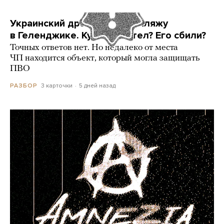
Украинский дрон попал по пляжу
в Геленджике. Куда он летел? Его сбили?
Точных ответов нет. Но недалеко от места
ЧП находится объект, который могла защищать
ПВО
3 карточки
5 дней назад
РАЗБОР