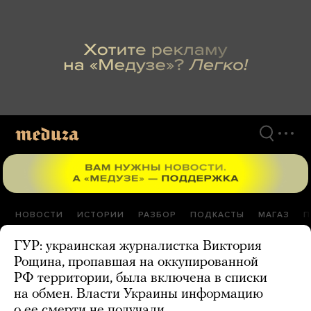
Перейти
к
материалам
НОВОСТИ
ИСТОРИИ
РАЗБОР
ПОДКАСТЫ
МАГАЗ
П
ГУР: украинская журналистка Виктория
Рощина, пропавшая на оккупированной
РФ территории, была включена в списки
на обмен. Власти Украины информацию
о ее смерти не получали