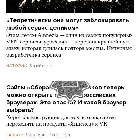
«Теоретически они могут заблокировать
любой сервис целиком»
Этим летом Amnezia — один из самых популярных
VPN-сервисов у россиян — пережил крупнейшую
атаку, которая длилась полтора месяца. Интервью
разработчика сервиса
6 дней назад
ИСТОРИИ
Сайты «Сбера» и других банков теперь
можно открыть только в российских
браузерах. Это опасно? И какой браузер
выбрать?
Короткая инструкция для тех, кто опасается
переходить на продукты «Яндекса» и VK
3 карточки
4 дня назад
РАЗБОР