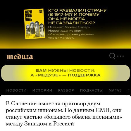
Перейти
к
материалам
НОВОСТИ
ИСТОРИИ
РАЗБОР
ПОДКАСТЫ
МАГАЗ
П
В Словении вынесли приговор двум
российским шпионам. По данным СМИ, они
станут частью «большого обмена пленными»
между Западом и Россией