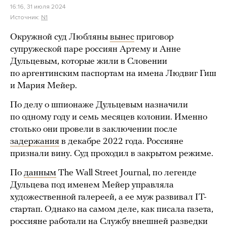
16:16, 31 июля 2024
Источник:
N1
Окружной суд Любляны
вынес
приговор
супружеской паре россиян Артему и Анне
Дульцевым, которые жили в Словении
по аргентинским паспортам на имена Людвиг Гиш
и Мария Мейер.
По делу о шпионаже Дульцевым назначили
по одному году и семь месяцев колонии. Именно
столько они провели в заключении после
задержания
в декабре 2022 года. Россияне
признали вину. Суд проходил в закрытом режиме.
По
данным
The Wall Street Journal, по легенде
Дульцева под именем Мейер управляла
художественной галереей, а ее муж развивал IT-
стартап. Однако на самом деле, как писала газета,
россияне работали на Службу внешней разведки