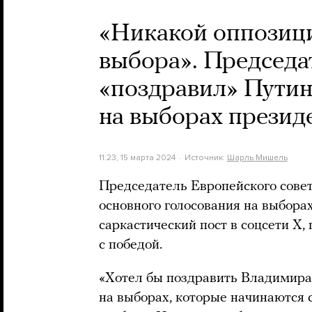
«Никакой оппозици
выбора». Председа
«поздравил» Путин
на выборах презид
11:23, 15 марта 2024
Источник:
Шарль Мишель
Председатель Европейского сове
основного голосования на выбора
саркастический пост в соцсети Х
с победой.
«Хотел бы поздравить Владимира
на выборах, которые начинаются 