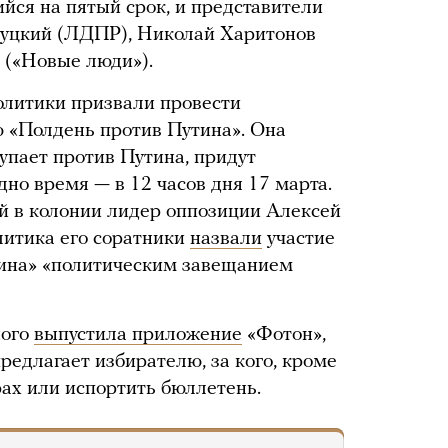
ся на пятый срок, и представители
уцкий (ЛДПР), Николай Харитонов
 («Новые люди»).
олитики призвали провести
 «Полдень против Путина». Она
тупает против Путина, придут
дно время — в 12 часов дня 17 марта.
 в колонии лидер оппозиции Алексей
литика его соратники
назвали
участие
тина» «политическим завещанием
ного
выпустила приложение
«Фотон»,
редлагает избирателю, за кого, кроме
рах или испортить бюллетень.