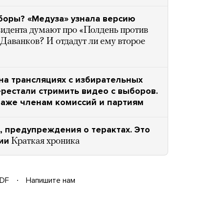
боры? «Медуза» узнала версию
зидента думают про «Полдень против
Даванков? И отдадут ли ему второе
на трансляциях с избирательных
ерестали стримить видео с выборов.
даже членам комиссий и партиям
, предупреждения о терактах. Это
ии
Краткая хроника
DF
Напишите нам