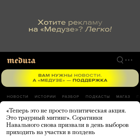
Перейти
к
материалам
НОВОСТИ
ИСТОРИИ
РАЗБОР
ПОДКАСТЫ
МАГАЗ
П
«Теперь это не просто политическая акция.
Это траурный митинг». Соратники
Навального снова призвали в день выборов
приходить на участки в полдень