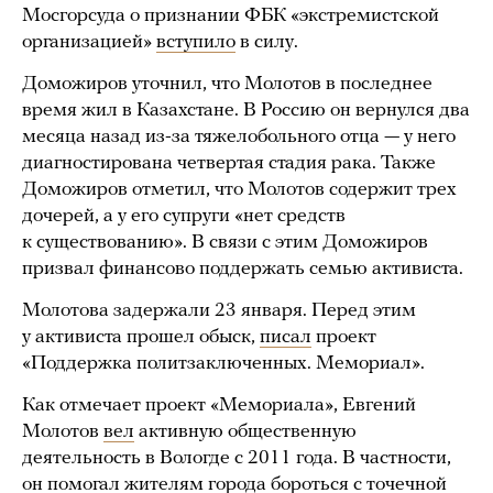
Мосгорсуда о признании ФБК «экстремистской
организацией»
вступило
в силу.
Доможиров уточнил, что Молотов в последнее
время жил в Казахстане. В Россию он вернулся два
месяца назад из-за тяжелобольного отца — у него
диагностирована четвертая стадия рака. Также
Доможиров отметил, что Молотов содержит трех
дочерей, а у его супруги «нет средств
к существованию». В связи с этим Доможиров
призвал финансово поддержать семью активиста.
Молотова задержали 23 января. Перед этим
у активиста прошел обыск,
писал
проект
«Поддержка политзаключенных. Мемориал».
Как отмечает проект «Мемориала», Евгений
Молотов
вел
активную общественную
деятельность в Вологде с 2011 года. В частности,
он
помогал
жителям города бороться с точечной