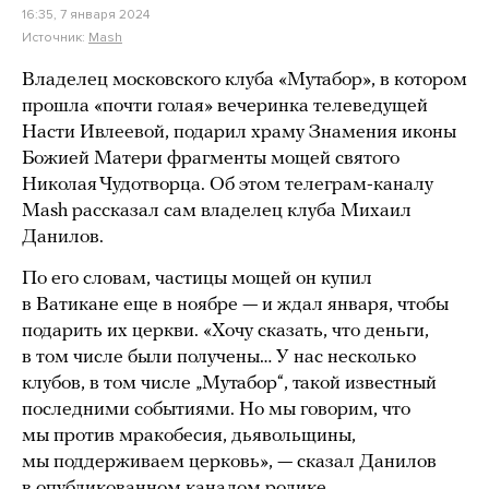
16:35, 7 января 2024
Источник:
Mash
Владелец московского клуба «Мутабор», в котором
прошла «почти голая» вечеринка телеведущей
Насти Ивлеевой, подарил храму Знамения иконы
Божией Матери фрагменты мощей святого
Николая Чудотворца. Об этом телеграм-каналу
Mash рассказал сам владелец клуба Михаил
Данилов.
По его словам, частицы мощей он купил
в Ватикане еще в ноябре — и ждал января, чтобы
подарить их церкви. «Хочу сказать, что деньги,
в том числе были получены… У нас несколько
клубов, в том числе „Мутабор“, такой известный
последними событиями. Но мы говорим, что
мы против мракобесия, дьявольщины,
мы поддерживаем церковь», — сказал Данилов
в опубликованном каналом ролике.