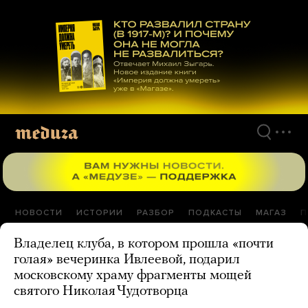
Перейти
к
материалам
НОВОСТИ
ИСТОРИИ
РАЗБОР
ПОДКАСТЫ
МАГАЗ
П
Владелец клуба, в котором прошла «почти
голая» вечеринка Ивлеевой, подарил
московскому храму фрагменты мощей
святого Николая Чудотворца