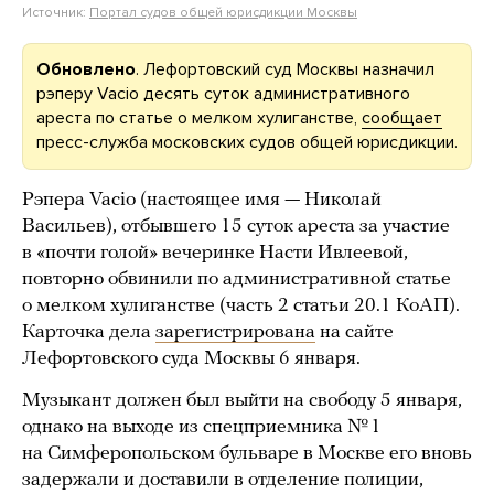
Источник:
Портал судов общей юрисдикции Москвы
Обновлено
. Лефортовский суд Москвы назначил
рэперу Vacio десять суток административного
ареста по статье о мелком хулиганстве,
сообщает
пресс-служба московских судов общей юрисдикции.
Рэпера Vacio (настоящее имя — Николай
Васильев), отбывшего 15 суток ареста за участие
в «почти голой» вечеринке Насти Ивлеевой,
повторно обвинили по административной статье
о мелком хулиганстве (часть 2 статьи 20.1 КоАП).
Карточка дела
зарегистрирована
на сайте
Лефортовского суда Москвы 6 января.
Музыкант должен был выйти на свободу 5 января,
однако на выходе из спецприемника № 1
на Симферопольском бульваре в Москве его вновь
задержали и доставили в отделение полиции,