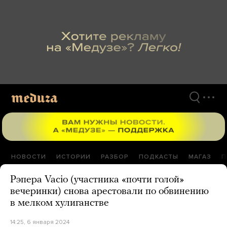
Перейти
к
материалам
НОВОСТИ
ИСТОРИИ
РАЗБОР
ПОДКАСТЫ
МАГАЗ
П
Рэпера Vacio (участника «почти голой»
вечеринки) снова арестовали по обвинению
в мелком хулиганстве
14:25, 6 января 2024