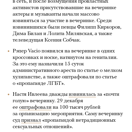
в сеть, и после возмущения провластных
активистов присутствовавшие на вечеринке
актеры и музыканты начали массово
извиняться за участие в вечеринке. Среди
извинившихся были певцы Филипп Киркоров,
Дима Билан и Лолита Милявская, а также
телеведущая Ксения Собчак.
Рэпер Vacio появился на вечеринке в одних
кроссовках и носке, натянутом на гениталии.
За это ему назначили 15 суток
административного ареста по статье о мелком
хулиганстве, а также оштрафовали по статье
о «пропаганде ЛГБТ».
Настя Ивлеева дважды
извинилась
за «почти
голую» вечеринку. 29 декабря
ее
оштрафовали
на 100 тысяч рублей
за организацию мероприятия. Саму вечеринку
суд
признал
«пропагандой нетрадиционных
сексуальных отношений».