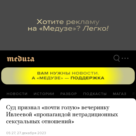
Перейти
к
материалам
НОВОСТИ
ИСТОРИИ
РАЗБОР
ПОДКАСТЫ
МАГАЗ
П
Суд признал «почти голую» вечеринку
Ивлеевой «пропагандой нетрадиционных
сексуальных отношений»
05:27, 27 декабря 2023