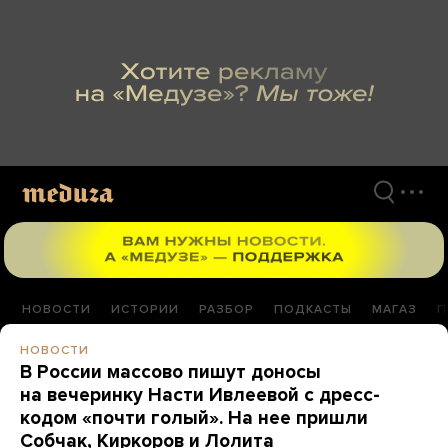
Перейти
к
материалам
НОВОСТИ
ИСТОРИИ
РАЗБОР
ПОДКАСТЫ
МАГАЗ
П
НОВОСТИ
В России массово пишут доносы
на вечеринку Насти Ивлеевой с дресс-
кодом «почти голый». На нее пришли
Собчак, Киркоров и Лолита