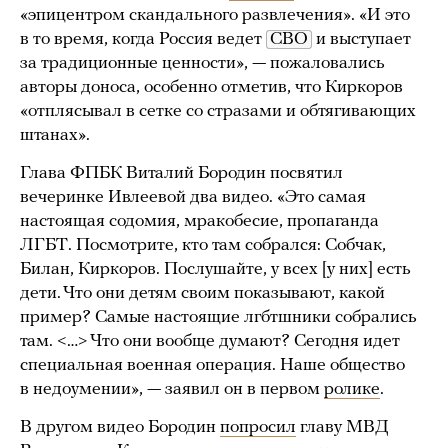
«эпицентром скандального развлечения». «И это
в то время, когда Россия ведет
СВО
и выступает
за традиционные ценности», — пожаловались
авторы доноса, особенно отметив, что Киркоров
«отплясывал в сетке со стразами и обтягивающих
штанах».
Глава ФПБК Виталий Бородин посвятил
вечеринке Ивлеевой два видео. «Это самая
настоящая содомия, мракобесие, пропаганда
ЛГБТ. Посмотрите, кто там собрался: Собчак,
Билан, Киркоров. Послушайте, у всех [у них] есть
дети. Что они детям своим показывают, какой
пример? Самые настоящие лгбтшники собрались
там. <…> Что они вообще думают? Сегодня идет
специальная военная операция. Наше общество
в недоумении», — заявил он в первом
ролике
.
В другом видео Бородин
попросил
главу МВД