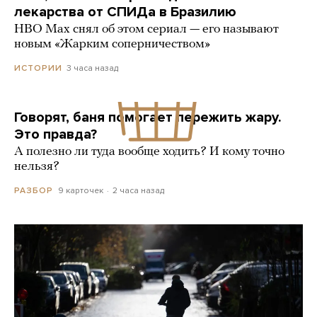
лекарства от СПИДа в Бразилию
HBO Max снял об этом сериал — его называют
новым «Жарким соперничеством»
3 часа назад
ИСТОРИИ
Говорят, баня помогает пережить жару.
Это правда?
А полезно ли туда вообще ходить? И кому точно
нельзя?
9 карточек
2 часа назад
РАЗБОР