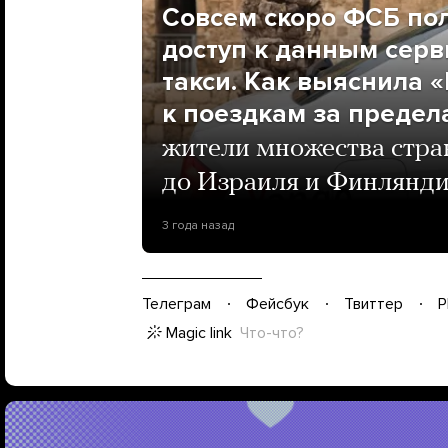
Совсем скоро ФСБ по
доступ к данным серв
такси. Как выяснила «
к поездкам за предел
жители множества стра
до Израиля и Финлянд
3 года назад
Телеграм
Фейсбук
Твиттер
P
Magic link
Что-что?