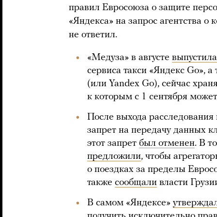
правил Евросоюза о защите перс
«Яндекса» на запрос агентства о
не ответил.
«Медуза» в августе
выпустила
сервиса такси «Яндекс Go», а
(или Yandex Go), сейчас храня
к которым с 1 сентября може
После выхода расследования
запрет на передачу данных кл
этот запрет
был отменен
. В 
предложили
, чтобы агрегато
о поездках за пределы Еврос
также
сообщали
власти Грузи
В самом «Яндексе»
утвержда
получить исключительно прав