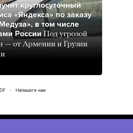
лучит круглосуточный
иса «Яндекса» по заказу
Медуза», в том числе
ами России
Под угрозой
н — от Армении и Грузии
ии
DF
Напишите нам