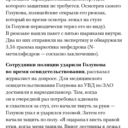
которого защитник не требуется. Осмотрев самого
Голунова, полицейские открыли его рюкзак,
который во время осмотра лежал на стуле
(и Голунов периодически терял его из виду).
В рюкзаке нашли пакет с пятью шариками внутри.
Два из них отправили на экспертизу и обнаружили
3,56 грамма наркотика мефедрона (N-
метилэфедрон — согласно заключению).
Сотрудники полиции ударили Голунова
во время освидетельствования
, рассказал
журналист на допросе. Для медицинского
освидетельствования Голунова из УВД по ЗАО
доставили в наркодиспансер. Там, когда
он в очередной раз потребовал адвоката
и схватился за стул, его начали тянуть за руки —
Голунов упал и ударился головой. Затем его
начали тащить по полу. «Я оцарапал кисть правой
руки, когда меня тащили. Внизу лестницы я лежал