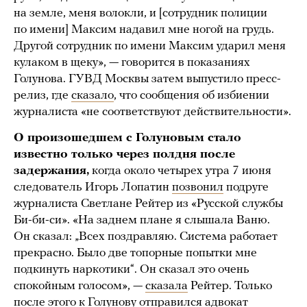
на земле, меня волокли, и [сотрудник полиции
по имени] Максим надавил мне ногой на грудь.
Другой сотрудник по имени Максим ударил меня
кулаком в щеку», — говорится в показаниях
Голунова. ГУВД Москвы затем выпустило пресс-
релиз, где
сказало
, что сообщения об избиении
журналиста «не соответствуют действительности».
О произошедшем с Голуновым стало
известно только через полдня после
задержания,
когда около четырех утра 7 июня
следователь Игорь Лопатин
позвонил
подруге
журналиста Светлане Рейтер из «Русской службы
Би-би-си». «На заднем плане я слышала Ваню.
Он сказал: „Всех поздравляю. Система работает
прекрасно. Было две топорные попытки мне
подкинуть наркотики“. Он сказал это очень
спокойным голосом», —
сказала
Рейтер. Только
после этого к Голунову отправился адвокат