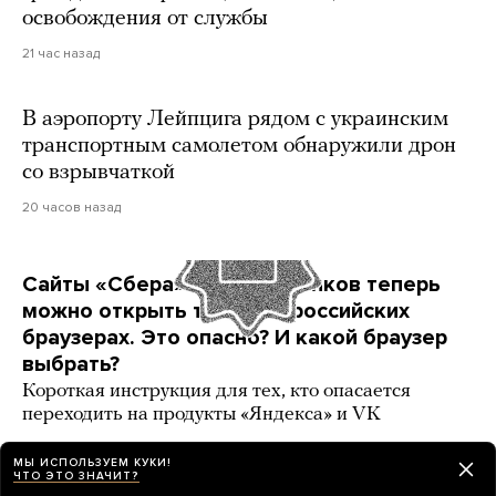
освобождения от службы
21 час назад
В аэропорту Лейпцига рядом с украинским
транспортным самолетом обнаружили дрон
со взрывчаткой
20 часов назад
Сайты «Сбера» и других банков теперь
можно открыть только в российских
браузерах. Это опасно? И какой браузер
выбрать?
Короткая инструкция для тех, кто опасается
переходить на продукты «Яндекса» и VK
3 карточки
день назад
РАЗБОР
МЫ ИСПОЛЬЗУЕМ КУКИ!
ЧТО ЭТО ЗНАЧИТ?