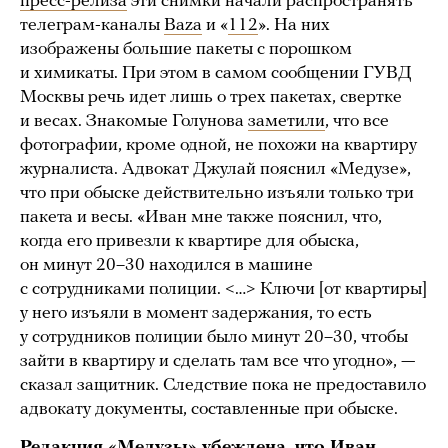
пресс-релиза
эти снимки начали распространять
телеграм-каналы
Baza
и «
112
». На них
изображены большие пакеты с порошком
и химикаты. При этом в самом сообщении ГУВД
Москвы речь идет лишь о трех пакетах, свертке
и весах. Знакомые Голунова
заметили
, что все
фотографии, кроме одной, не похожи на квартиру
журналиста. Адвокат Джулай пояснил «Медузе»,
что при обыске действительно изъяли только три
пакета и весы. «Иван мне также пояснил, что,
когда его привезли к квартире для обыска,
он минут 20–30 находился в машине
с сотрудниками полиции. <…> Ключи [от квартиры]
у него изъяли в момент задержания, то есть
у сотрудников полиции было минут 20–30, чтобы
зайти в квартиру и сделать там все что угодно», —
сказал защитник. Следствие пока не предоставило
адвокату документы, составленные при обыске.
Редакция «Медузы» убеждена, что Иван