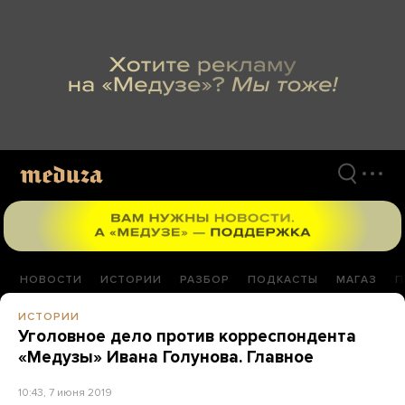
Перейти
к
материалам
НОВОСТИ
ИСТОРИИ
РАЗБОР
ПОДКАСТЫ
МАГАЗ
П
ИСТОРИИ
Уголовное дело против корреспондента
«Медузы» Ивана Голунова. Главное
10:43, 7 июня 2019