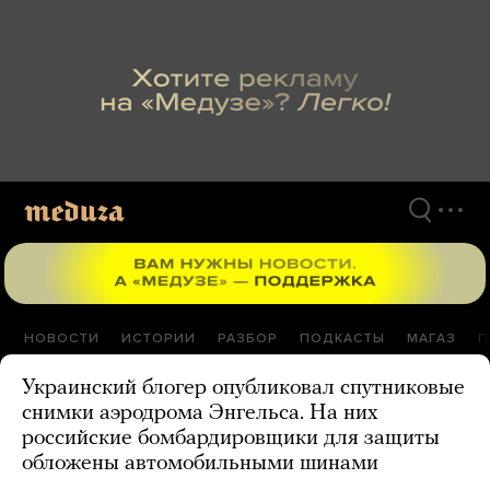
Перейти
к
материалам
НОВОСТИ
ИСТОРИИ
РАЗБОР
ПОДКАСТЫ
МАГАЗ
П
Украинский блогер опубликовал спутниковые
снимки аэродрома Энгельса. На них
российские бомбардировщики для защиты
обложены автомобильными шинами