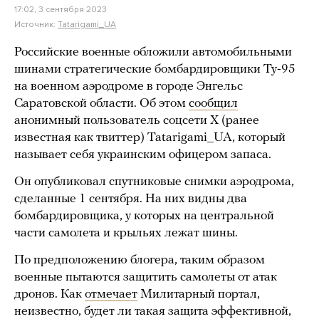
17:02, 3 сентября 2023
Источник:
Tatarigami_UA
Российские военные обложили автомобильными
шинами стратегические бомбардировщики Ту-95
на военном аэродроме в городе Энгельс
Саратовской области. Об этом
сообщил
анонимный пользователь соцсети Х (ранее
известная как твиттер) Tatarigami_UA, который
называет себя украинским офицером запаса.
Он опубликовал спутниковые снимки аэродрома,
сделанные 1 сентября. На них видны два
бомбардировщика, у которых на центральной
части самолета и крыльях лежат шины.
По предположению блогера, таким образом
военные пытаются защитить самолеты от атак
дронов. Как
отмечает
Милитарный портал,
неизвестно, будет ли такая защита эффективной,