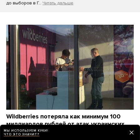
до выборов в Г…
Читать дальше
Wildberries потеряла как минимум 100
миллиардов рублей от атак украинских
дронов. Компания станет убыточной
МЫ ИСПОЛЬЗУЕМ КУКИ!
ЧТО ЭТО ЗНАЧИТ?
на годы, ей придется «переизобретать