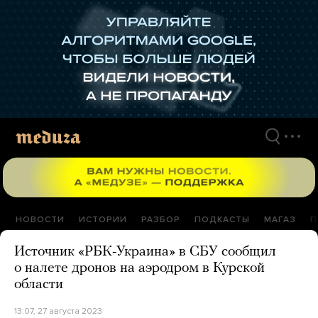
Перейти
к
материалам
НОВОСТИ
ИСТОРИИ
РАЗБОР
ПОДКАСТЫ
МАГАЗ
П
Источник «РБК-Украина» в СБУ сообщил
о налете дронов на аэродром в Курской
области
13:07, 27 августа 2023